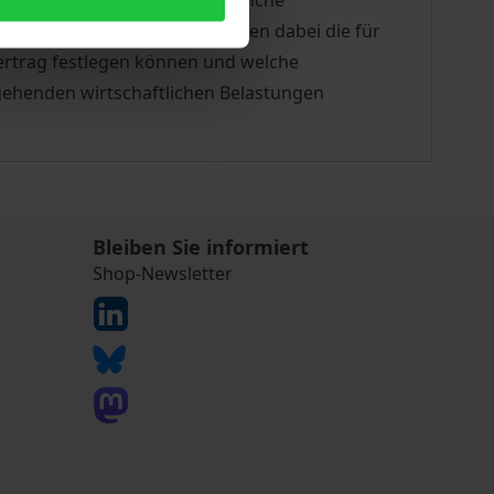
enen Akteurs auswirkt sowie welche
den können. Im Zentrum stehen dabei die für
Vertrag festlegen können und welche
rgehenden wirtschaftlichen Belastungen
Bleiben Sie informiert
Shop-Newsletter