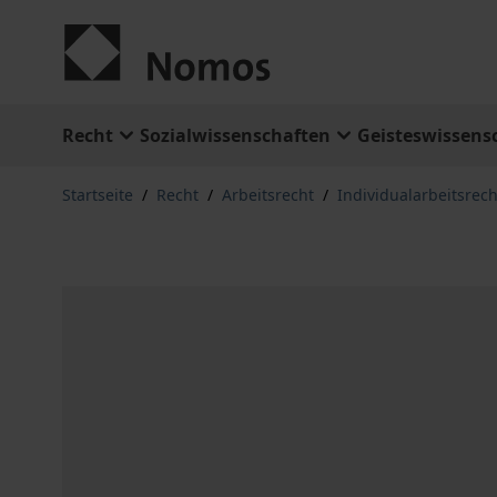
Zum Inhalt springen
Recht
Sozialwissenschaften
Geisteswissens
Startseite
/
Recht
/
Arbeitsrecht
/
Individualarbeitsrech