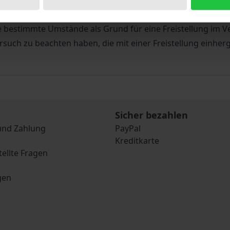
den Vergütungsanspruch eines von der Freistellung betroff
hang mit einer Freistellung rechtswirksam ergriffen wer
ne bestimmte Umstände als Grund für eine Freistellung im 
rsuch zu beachten haben, die mit einer Freistellung einhe
Sicher bezahlen
und Zahlung
PayPal
Kreditkarte
tellte Fragen
gen