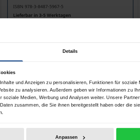
ISBN 978-3-8487-5967-5
Lieferbar in 3-5 Werktagen
Preisangaben inkl. MwSt. Abhängig von der Lieferadresse kann
Details
In den Warenkorb
Zur Wunschliste hinzufü
Hinweise zu Versandkosten
Cookies
nhalte und Anzeigen zu personalisieren, Funktionen für soziale
Website zu analysieren. Außerdem geben wir Informationen zu I
liografische Angaben
Zusatzmaterial
r soziale Medien, Werbung und Analysen weiter. Unsere Partner
 Daten zusammen, die Sie ihnen bereitgestellt haben oder die s
n.
 Trainer, Spieler und Sportdirektoren, die im Mannschaftspr
chen Voraussetzungen Trainer, Spieler und Sportdirektoren 
Anpassen