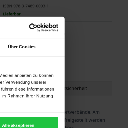
ISBN 978-3-7489-0093-1
Lieferbar
 die MwSt. an der Kasse variieren.
Über Cookies
gen
 Medien anbieten zu können
hrer Verwendung unserer
Produktsicherheit
 führen diese Informationen
ie im Rahmen Ihrer Nutzung
ofisport tätig sind sowie an Sportverbände. Am
im Profisport zulässigerweise freigestellt werden
Alle akzeptieren