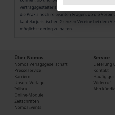
können, ob und, wie sich eine Freistellung auf 
vertragsgestalterischen Maßnahmen im Zusammen
die Praxis hoch relevanten Fragen, ob die Verei
kautelarjuristischen Grenzen Vereine bei dem Ve
möglichst gering zu halten.
Über Nomos
Service
Nomos Verlagsgesellschaft
Lieferung 
Presseservice
Kontakt
Karriere
Häufig ges
Unsere Verlage
Widerruf
Inlibra
Abo kündi
Online-Module
Zeitschriften
NomosEvents