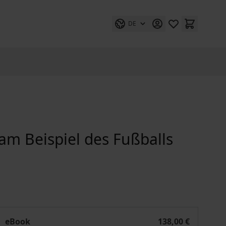
DE
 am Beispiel des Fußballs
ie Freistellung im Profisport am Beispiel des Fußballs
eBook
138,00 €