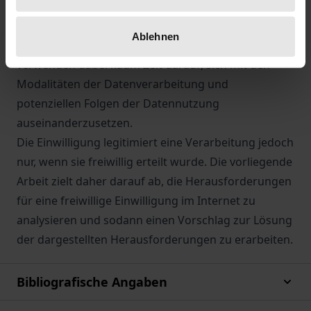
Verarbeitung von Nutzerdaten. Nutzer reagieren auf
derartige Einwilligungsabfragen häufig, indem sie
Ablehnen
rasch ihre Zustimmung erklären. Viele Nutzer
verwenden dabei kaum Zeit darauf, sich mit den
Modalitäten der Datenverarbeitung und
potenziellen Folgen der Datennutzung
auseinanderzusetzen.
Die Einwilligung legitimiert eine Verarbeitung jedoch
nur, wenn sie freiwillig erteilt wurde. Die vorliegende
Arbeit zielt daher darauf ab, die Herausforderungen
für eine freiwillige Einwilligung im Internet zu
analysieren und sodann einen Vorschlag zur Lösung
der dargestellten Herausforderungen zu erarbeiten.
Bibliografische Angaben