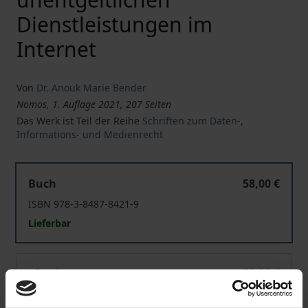
Dienstleistungen im
Internet
Von
Dr. Anouk Marie Bender
Nomos, 1. Auflage 2021, 207 Seiten
Das Werk ist Teil der Reihe
Schriften zum Daten-,
Informations- und Medienrecht
Die Freiwilligkeit der datenschutzrechtlichen Einwilligu
Buch
58,00 €
ISBN 978-3-8487-8421-9
Lieferbar
Die Freiwilligkeit der datenschutzrechtlichen Einwilligu
eBook
58,00 €
ISBN 978-3-7489-2797-6