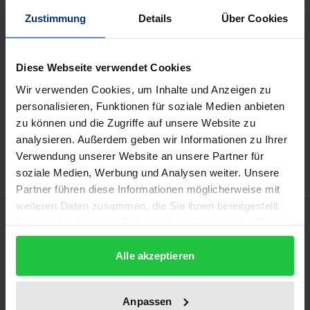
Lieferbar
Zustimmung
Details
Über Cookies
Preisangaben inkl. MwSt. Abhängig von der Lieferadresse
kann die MwSt. an der Kasse variieren.
Diese Webseite verwendet Cookies
Wir verwenden Cookies, um Inhalte und Anzeigen zu
In den Warenkorb
personalisieren, Funktionen für soziale Medien anbieten
zu können und die Zugriffe auf unsere Website zu
Zur Wunschliste hinzufügen
analysieren. Außerdem geben wir Informationen zu Ihrer
Hinweise zu Versandkosten
Verwendung unserer Website an unsere Partner für
soziale Medien, Werbung und Analysen weiter. Unsere
Partner führen diese Informationen möglicherweise mit
weiteren Daten zusammen, die Sie ihnen bereitgestellt
Beschreibung
haben oder die sie im Rahmen Ihrer Nutzung der Dienste
gesammelt haben.
Alle akzeptieren
Anbieter unentgeltlicher Dienstleistungen im
Internet knüpfen die Bereitstellung ihres Angebots
regelmäßig an die Einwilligung zur kommerziellen
Anpassen