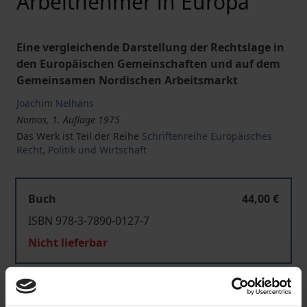
Arbeitnehmer in Europa
Eine vergleichende Darstellung der Rechtslage in
den Europäischen Gemeinschaften und auf dem
Gemeinsamen Nordischen Arbeitsmarkt
Joachim Nelhans
Nomos, 1. Auflage 1975
Das Werk ist Teil der Reihe
Schriftenreihe Europäisches
Recht, Politik und Wirtschaft
Buch
44,00 €
ISBN 978-3-7890-0127-7
Nicht lieferbar
In den Warenkorb