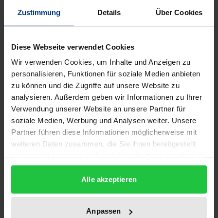
Zur Wunschliste hinzufügen
Zustimmung
Details
Über Cookies
Hinweise zu Versandkosten
Diese Webseite verwendet Cookies
Wir verwenden Cookies, um Inhalte und Anzeigen zu
Bibliografische Angaben
personalisieren, Funktionen für soziale Medien anbieten
zu können und die Zugriffe auf unsere Website zu
analysieren. Außerdem geben wir Informationen zu Ihrer
Auflage
Verwendung unserer Website an unsere Partner für
1
soziale Medien, Werbung und Analysen weiter. Unsere
Partner führen diese Informationen möglicherweise mit
ISBN
weiteren Daten zusammen, die Sie ihnen bereitgestellt
978-3-7890-0127-7
haben oder die sie im Rahmen Ihrer Nutzung der Dienste
gesammelt haben.
Untertitel
Alle akzeptieren
Eine vergleichende Darstellung der Rechtslage in
den Europäischen Gemeinschaften und auf dem
Anpassen
Gemeinsamen Nordischen Arbeitsmarkt