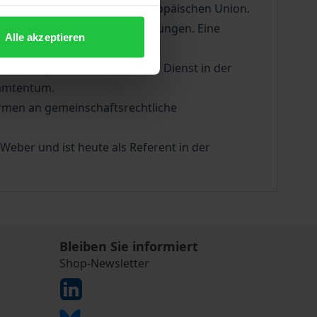
Staaten Europas zu einer Europäischen Union.
t zu inländergleichen Bedingungen. Eine
Alle akzeptieren
edeutung für den öffentlichen Dienst in der
eamtentum.
ormen an gemeinschaftsrechtliche
 Weber und ist heute als Referent in der
Bleiben Sie informiert
Shop-Newsletter