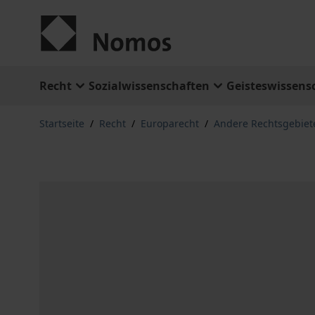
Zum Inhalt springen
Recht
Sozialwissenschaften
Geisteswissens
Startseite
/
Recht
/
Europarecht
/
Andere Rechtsgebiet