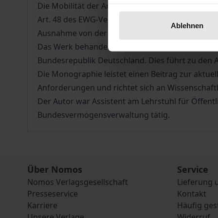
Die Mobilität der Arbeitnehmer gehört zu den 
Art. 48 des EWG-Vertrages garantiert dem EG-Bü
Ablehnen
Ausnahme von der Freizügigkeitsgewährleistung b
Das Werk behandelt die Reichweite dieses Vorbeh
Bundesrepublik Deutschland. Dies führt zu den
Die Monographie leistet einen Beitrag zur aktu
Anforderungen und richtet sich an Wissenschaftl
Der Autor war Assistent am Lehrstuhl für Öffentl
Bundesvermögensverwaltung tätig.
Über Nomos
Service
Nomos Verlagsgesellschaft
Lieferung 
Presseservice
Kontakt
Karriere
Häufig ges
Unsere Verlage
Widerruf