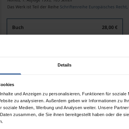
Das Werk ist Teil der Reihe
Schriftenreihe Europäisches Recht, 
Buch
28,00 €
ISBN 978-3-7890-2800-7
Nicht lieferbar
Details
In den Warenkorb
Zur Wunschliste hinzufü
Hinweise zu Versandkosten
Cookies
nhalte und Anzeigen zu personalisieren, Funktionen für soziale
Website zu analysieren. Außerdem geben wir Informationen zu I
r soziale Medien, Werbung und Analysen weiter. Unsere Partner
Bibliografische Angaben
 Daten zusammen, die Sie ihnen bereitgestellt haben oder die s
n.