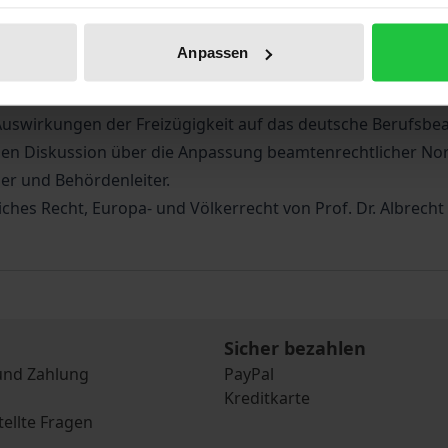
grundlegenden Bedingungen für ein Zusammenwachsen der 
rger freien Zugang zu den Arbeitsmärkten der Gemeinschaf
Anpassen
ildet die Beschäftigung in der öffentlichen Verwaltung.
altes zum Schutz der staatlichen Souveränität und seine B
 Auswirkungen der Freizügigkeit auf das deutsche Berufsb
ellen Diskussion über die Anpassung beamtenrechtlicher N
er und Behördenleiter.
iches Recht, Europa- und Völkerrecht von Prof. Dr. Albrecht
Sicher bezahlen
und Zahlung
PayPal
Kreditkarte
tellte Fragen