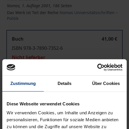
Nomos, 1. Auflage 2001, 186 Seiten
Das Werk ist Teil der Reihe
Nomos Universitätsschriften –
Politik
Buch
41,00 €
ISBN 978-3-7890-7352-6
Nicht lieferbar
In den Warenkorb
Zustimmung
Details
Über Cookies
Zur Wunschliste hinzufügen
Hinweise zu Versandkosten
Diese Webseite verwendet Cookies
Wir verwenden Cookies, um Inhalte und Anzeigen zu
personalisieren, Funktionen für soziale Medien anbieten
zu können und die Zugriffe auf unsere Website zu
Beschreibung