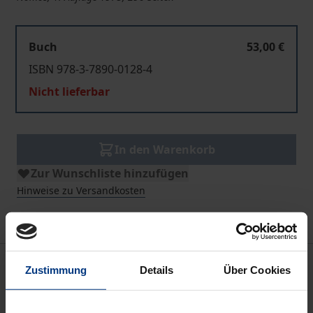
Buch
53,00 €
ISBN 978-3-7890-0128-4
Nicht lieferbar
In den Warenkorb
Zur Wunschliste hinzufügen
Hinweise zu Versandkosten
Bibliografische Angaben
Zustimmung
Details
Über Cookies
Auflage