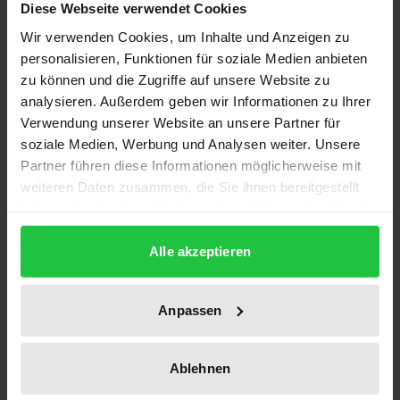
Diese Webseite verwendet Cookies
1
Wir verwenden Cookies, um Inhalte und Anzeigen zu
personalisieren, Funktionen für soziale Medien anbieten
ISBN
zu können und die Zugriffe auf unsere Website zu
978-3-7890-0128-4
analysieren. Außerdem geben wir Informationen zu Ihrer
Verwendung unserer Website an unsere Partner für
Untertitel
soziale Medien, Werbung und Analysen weiter. Unsere
Eine Untersuchung über die anglo-amerikanische
Partner führen diese Informationen möglicherweise mit
Act of State Doctrine
weiteren Daten zusammen, die Sie ihnen bereitgestellt
haben oder die sie im Rahmen Ihrer Nutzung der Dienste
Erscheinungsdatum
gesammelt haben.
01.01.1975
Alle akzeptieren
Erscheinungsjahr
1975
Anpassen
Verlag
Ablehnen
Nomos