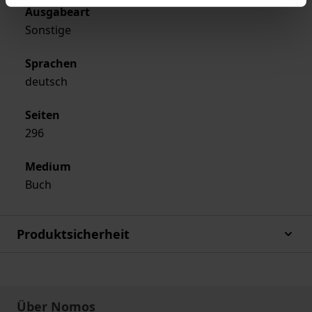
Ausgabeart
Sonstige
Sprachen
deutsch
Seiten
296
Medium
Buch
Produktsicherheit
Über Nomos