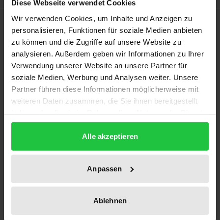
Diese Webseite verwendet Cookies
Wir verwenden Cookies, um Inhalte und Anzeigen zu
Beschreibung
personalisieren, Funktionen für soziale Medien anbieten
zu können und die Zugriffe auf unsere Website zu
Isabell Arnstein geht auf die Entwicklung des
analysieren. Außerdem geben wir Informationen zu Ihrer
Gewerbeschulwesens in Baden ein und legt dabei
Verwendung unserer Website an unsere Partner für
soziale Medien, Werbung und Analysen weiter. Unsere
besonderes Augenmerk auf die Entwicklung der
Partner führen diese Informationen möglicherweise mit
heutigen Zentralgewerbeschule Buchen (ZGB). Die
weiteren Daten zusammen, die Sie ihnen bereitgestellt
Ausführung beginnt in mittelalterlicher Zeit und
haben oder die sie im Rahmen Ihrer Nutzung der Dienste
beschreibt die zunehmende Verzahnung des
gesammelt haben.
schulischen Unterrichts mit der
Alle akzeptieren
Ausbildungsordnung der Zünfte bis hin zur
Etablierung eines verbindlichen gewerbeschulischen
Anpassen
Systems in Baden im Jahr 1834. Ab 1847, dem
Gründungsjahr der ZGB, wird das Hauptaugenmerk
Ablehnen
auf die Historie der Schule gelegt, und deren
Bedeutung als Verbindungsglied zwischen