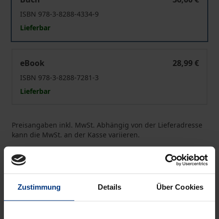
ISBN 978-3-8288-4334-9
Lieferbar
Die Geschichte der Zentralgewerbeschule Buchen
eBook
28,99 €
ISBN 978-3-8288-7281-3
Lieferbar
Preisangaben inkl. MwSt. Abhängig von der Lieferadresse
kann die MwSt. an der Kasse variieren.
In den Warenkorb
Zur Wunschliste hinzufügen
Zustimmung
Details
Über Cookies
Hinweise zu Versandkosten