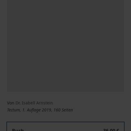
Von
Dr. Isabell Arnstein
Tectum, 1. Auflage 2019, 160 Seiten
Die Geschichte der Zentralgewerbeschule Buchen
Buch
36,00 €