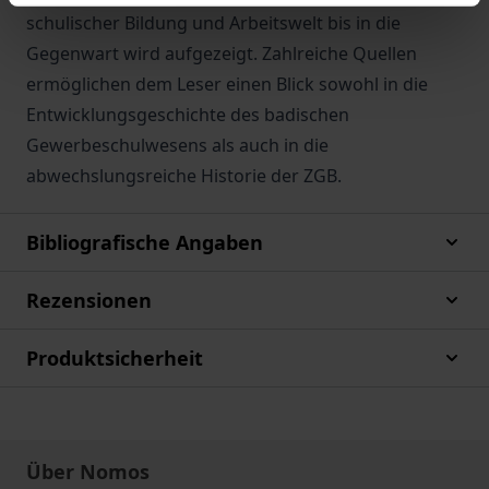
schulischer Bildung und Arbeitswelt bis in die
Gegenwart wird aufgezeigt. Zahlreiche Quellen
ermöglichen dem Leser einen Blick sowohl in die
Entwicklungsgeschichte des badischen
Gewerbeschulwesens als auch in die
abwechslungsreiche Historie der ZGB.
Bibliografische Angaben
Rezensionen
Produktsicherheit
Über Nomos