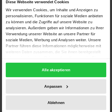
In den Warenkorb
Diese Webseite verwendet Cookies
Zur Wunschliste hinzufügen
Wir verwenden Cookies, um Inhalte und Anzeigen zu
Hinweise zu Versandkosten
personalisieren, Funktionen für soziale Medien anbieten
zu können und die Zugriffe auf unsere Website zu
analysieren. Außerdem geben wir Informationen zu Ihrer
Verwendung unserer Website an unsere Partner für
Beschreibung
soziale Medien, Werbung und Analysen weiter. Unsere
Partner führen diese Informationen möglicherweise mit
weiteren Daten zusammen, die Sie ihnen bereitgestellt
Das Buch bietet einen detaillierten Einblick in die
haben oder die sie im Rahmen Ihrer Nutzung der Dienste
Arbeit einer deutschen Multistakeholder-Initiative
gesammelt haben.
(MSI) im Kakao- und Schokoladensektor. In solchen
Alle akzeptieren
Initiativen schließen sich privatwirtschaftliche,
öffentliche und zivilgesellschaftliche Organisationen
Anpassen
zusammen, um zur Lösung globaler
Nachhaltigkeitsprobleme beizutragen. Vernetztes
Ablehnen
Handeln erfordert gemeinsame Ziele, die jedoch vor
dem Hintergrund der Heterogenität teilnehmender