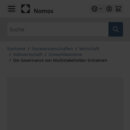
Zum Inhalt springen
Suche
Startseite
/
Sozialwissenschaften
/
Wirtschaft
/
Volkswirtschaft
/
Umweltökonomie
/
Die Governance von Multistakeholder-Initiativen