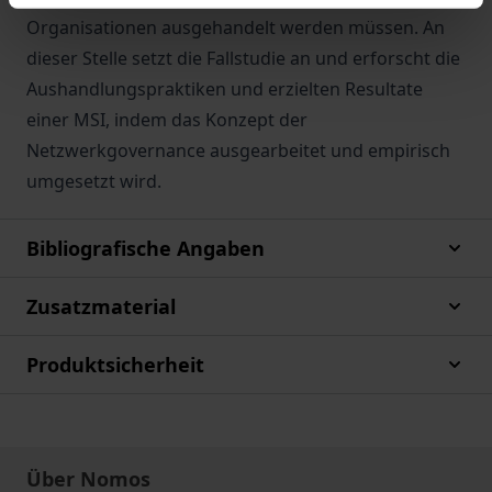
Organisationen ausgehandelt werden müssen. An
dieser Stelle setzt die Fallstudie an und erforscht die
Aushandlungspraktiken und erzielten Resultate
einer MSI, indem das Konzept der
Netzwerkgovernance ausgearbeitet und empirisch
umgesetzt wird.
Bibliografische Angaben
Zusatzmaterial
Produktsicherheit
Über Nomos