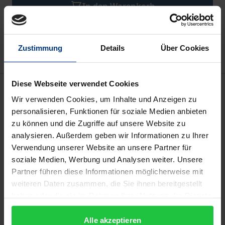
In den Warenkorb
Zur Wunschliste hinzufügen
Hinweise zu Versandkosten
Zustimmung
Details
Über Cookies
Diese Webseite verwendet Cookies
Beschreibung
Wir verwenden Cookies, um Inhalte und Anzeigen zu
personalisieren, Funktionen für soziale Medien anbieten
Die philosophischen Grundlagen der
zu können und die Zugriffe auf unsere Website zu
Menschenrechte sind so komplex wie weithin
analysieren. Außerdem geben wir Informationen zu Ihrer
umstritten. Der vorliegende Band, der sich an
Verwendung unserer Website an unsere Partner für
Philosoph:innen ebenso an
soziale Medien, Werbung und Analysen weiter. Unsere
Partner führen diese Informationen möglicherweise mit
Politikwissenschaftler:innen und Jurist:innen richtet,
weiteren Daten zusammen, die Sie ihnen bereitgestellt
diskutiert, wie die Reflexion auf die Grundlagen der
haben oder die sie im Rahmen Ihrer Nutzung der Dienste
Menschenrechte der Komplexität von
gesammelt haben.
Menschenrechtsidee und -praxis gerecht werden
Alle akzeptieren