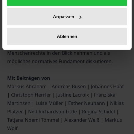
kann. Die versammelten Beiträge unterziehen die
seit längerem zwischen moralischen und politischen
Anpassen
Positionen festgefahrene Debatte einer kritischen
Prüfung und wollen ihr neue Impulse verleihen.
Einen Schwerpunkt des Bandes bilden dabei
Ablehnen
Positionen, die die sozial-relationen Grundlagen der
Menschenrechte in den Blick nehmen und als
mögliches normatives Fundament diskutieren.
Mit Beiträgen von
Markus Abraham | Andreas Busen | Johannes Haaf
| Christoph Herrler | Justine Lacroix | Franziska
Martinsen | Luise Müller | Esther Neuhann | Niklas
Plätzer | Ned Richardson-Little | Regina Schidel |
Tatjana Noemi Tömmel | Alexander Weiß | Markus
Wolf