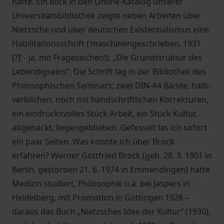
hatte. Ein Blick in den Online-Katalog unserer
Universitätsbibliothek zeigte neben Arbeiten über
Nietzsche und über deutschen Existentialismus eine
Habilitationsschrift (‘maschinengeschrieben, 1931
[?]’ - ja, mit Fragezeichen!): „Die Grundstruktur des
Lebendigseins“. Die Schrift lag in der Bibliothek des
Philosophischen Seminars; zwei DIN-A4 Bände, halb-
verblichen, noch mit handschriftlichen Korrekturen,
ein eindrucksvolles Stück Arbeit, ein Stück Kultur,
abgehackt, liegengeblieben. Gefesselt las ich sofort
ein paar Seiten. Was konnte ich über Brock
erfahren? Werner Gottfried Brock (geb. 28. 3. 1901 in
Berlin, gestorben 21. 6. 1974 in Emmendingen) hatte
Medizin studiert, Philosophie u.a. bei Jaspers in
Heidelberg, mit Promotion in Göttingen 1928 –
daraus das Buch „Nietzsches Idee der Kultur“ (1930),