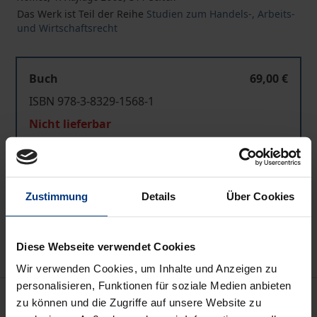
Das Werk ist Teil der Reihe
Studien zum Handels-, Arbeits-
und Wirtschaftsrecht
Buch
69,00 €
ISBN 978-3-8329-1568-1
Nicht lieferbar
In den Warenkorb
Zustimmung
Details
Über Cookies
Zur Wunschliste hinzufügen
Hinweise zu Versandkosten
Diese Webseite verwendet Cookies
Wir verwenden Cookies, um Inhalte und Anzeigen zu
personalisieren, Funktionen für soziale Medien anbieten
Beschreibung
zu können und die Zugriffe auf unsere Website zu