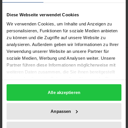
In den Warenkorb
Diese Webseite verwendet Cookies
Zur Wunschliste hinzufügen
Wir verwenden Cookies, um Inhalte und Anzeigen zu
Hinweise zu Versandkosten
personalisieren, Funktionen für soziale Medien anbieten
zu können und die Zugriffe auf unsere Website zu
analysieren. Außerdem geben wir Informationen zu Ihrer
Verwendung unserer Website an unsere Partner für
Beschreibung
soziale Medien, Werbung und Analysen weiter. Unsere
Partner führen diese Informationen möglicherweise mit
Instandhaltungsarbeiten an Bauwerken haben eine
weiteren Daten zusammen, die Sie ihnen bereitgestellt
haben oder die sie im Rahmen Ihrer Nutzung der Dienste
beachtliche bauwirtschaftliche Bedeutung. Als Folge
gesammelt haben.
der Kodifizierung des Bauvertragsrechts im BGB
Alle akzeptieren
zum 01. Januar 2018 entstand mit § 650a Abs. 2 BGB
das praktisch äußerst relevante Rechtsproblem,
Anpassen
inwieweit Verträge mit diesem Inhalt als
Bauverträge einzuordnen sind.