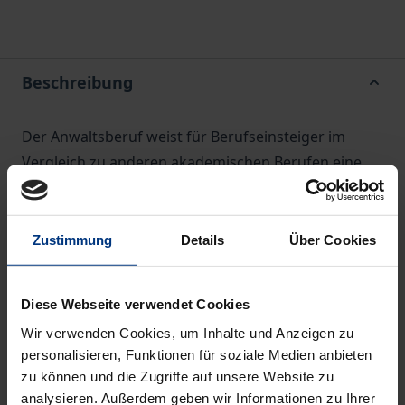
Beschreibung
Der Anwaltsberuf weist für Berufseinsteiger im
Vergleich zu anderen akademischen Berufen eine
außergewöhnliche Bandbreite der
Betätigungsformen und Verdienstmöglichkeiten
auf. Vom Gründer einer Einzelkanzlei, der sich der
Zustimmung
Details
Über Cookies
Rechtsprobleme von Privatpersonen annimmt, zum
Associate einer internationalen „Law Firm“, vom
Diese Webseite verwendet Cookies
Unternehmenssyndikus zum freien Mitarbeiter
Wir verwenden Cookies, um Inhalte und Anzeigen zu
anderer Rechtsanwälte – die junge Anwaltschaft ist
personalisieren, Funktionen für soziale Medien anbieten
vielschichtig und stark ausdifferenziert.
zu können und die Zugriffe auf unsere Website zu
Die Studie hat durch die Befragung von rund 3.500
analysieren. Außerdem geben wir Informationen zu Ihrer