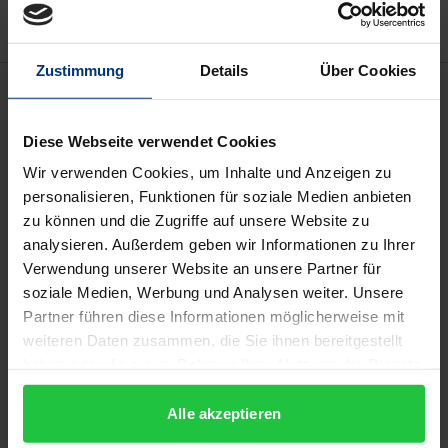
Zustimmung
Details
Über Cookies
Beschreibung
Diese Webseite verwendet Cookies
Konzernvereinbarungen rücken mehr und mehr in
Wir verwenden Cookies, um Inhalte und Anzeigen zu
den Fokus von Wissenschaft und Praxis. Trotz dieser
personalisieren, Funktionen für soziale Medien anbieten
wachsenden Bedeutsamkeit sind zahlreiche
zu können und die Zugriffe auf unsere Website zu
Fragestellungen in Literatur und Rechtsprechung
analysieren. Außerdem geben wir Informationen zu Ihrer
noch nicht abschließend geklärt, wobei das
Verwendung unserer Website an unsere Partner für
Spektrum vom Abschluss der Vereinbarung über
soziale Medien, Werbung und Analysen weiter. Unsere
deren Durchführung und Grenzen bis zu ihrer
Partner führen diese Informationen möglicherweise mit
weiteren Daten zusammen, die Sie ihnen bereitgestellt
Beendigung reicht. Relevanz haben die rechtlichen
haben oder die sie im Rahmen Ihrer Nutzung der Dienste
Rahmenbedingungen in erster Linie für den
gesammelt haben.
Konzernbetriebsrat und die Konzernleitung, die die
Alle akzeptieren
Konzernbetriebsvereinbarung abschließen und