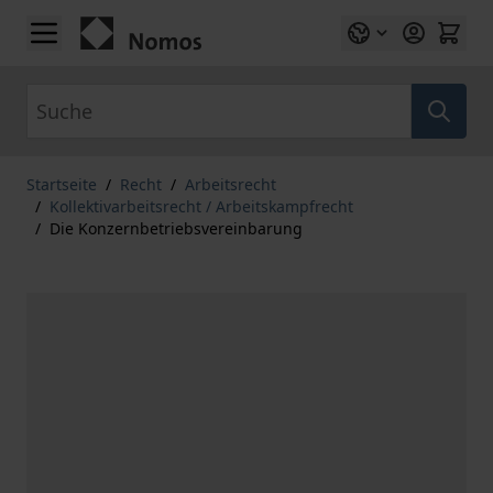
Zum Inhalt springen
Suche
Startseite
/
Recht
/
Arbeitsrecht
/
Kollektivarbeitsrecht / Arbeitskampfrecht
/
Die Konzernbetriebsvereinbarung