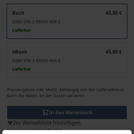
Die Konzernbetriebsvereinbarung
Buch
45,00 €
ISBN 978-3-95650-408-2
Lieferbar
Die Konzernbetriebsvereinbarung
eBook
45,00 €
ISBN 978-3-95650-409-9
Lieferbar
Preisangaben inkl. MwSt. Abhängig von der Lieferadresse
kann die MwSt. an der Kasse variieren.
In den Warenkorb
Zur Wunschliste hinzufügen
Hinweise zu Versandkosten