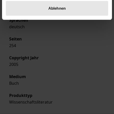
Ausgabeart
Softcover
Ablehnen
Sprachen
deutsch
Seiten
254
Copyright Jahr
2005
Medium
Buch
Produkttyp
Wissenschaftsliteratur