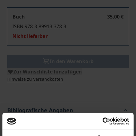
Buch
35,00 €
ISBN 978-3-89913-378-3
Nicht lieferbar
In den Warenkorb
Zur Wunschliste hinzufügen
Hinweise zu Versandkosten
Bibliografische Angaben
Auflage