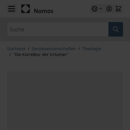
Zum Inhalt springen
Suche
Startseite
/
Geisteswissenschaften
/
Theologie
/
"Die Korrektur der Irrtümer"