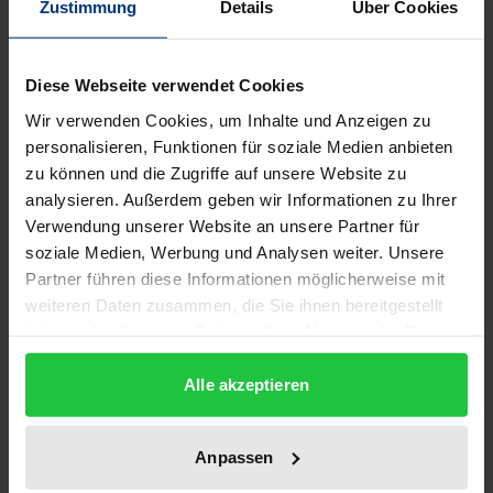
Zustimmung
Details
Über Cookies
1
ISBN
Diese Webseite verwendet Cookies
978-3-89913-378-3
Wir verwenden Cookies, um Inhalte und Anzeigen zu
Untertitel
personalisieren, Funktionen für soziale Medien anbieten
Mûsâ al-Mûsawîs Versuch, die schiitische
zu können und die Zugriffe auf unsere Website zu
Glaubenslehre zu reformieren
analysieren. Außerdem geben wir Informationen zu Ihrer
Verwendung unserer Website an unsere Partner für
Erscheinungsdatum
soziale Medien, Werbung und Analysen weiter. Unsere
Partner führen diese Informationen möglicherweise mit
01.07.2005
weiteren Daten zusammen, die Sie ihnen bereitgestellt
haben oder die sie im Rahmen Ihrer Nutzung der Dienste
Erscheinungsjahr
gesammelt haben.
2005
Alle akzeptieren
Verlag
Ergon
Anpassen