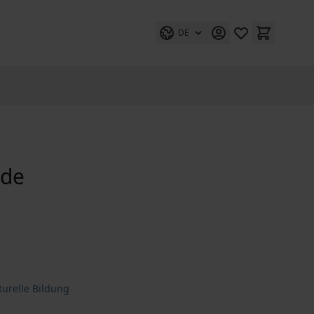
DE
ede
turelle Bildung