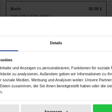
Die kunstpädagogische Konzeption am Barkenhoff, W
Buch
58,00 €
ISBN 978-3-8288-4698-2
Lieferbar
Preisangaben inkl. MwSt. Abhängig von der Lieferadresse kann
Details
In den Warenkorb
Zur Wunschliste hinzufü
Cookies
Hinweise zu Versandkosten
nhalte und Anzeigen zu personalisieren, Funktionen für soziale
Website zu analysieren. Außerdem geben wir Informationen zu I
r soziale Medien, Werbung und Analysen weiter. Unsere Partner
 Daten zusammen, die Sie ihnen bereitgestellt haben oder die s
liografische Angaben
Zusatzmaterial
n.
on Arbeiter-Kinderzeichnungen aus den 20er-Jahren des ve
Anpassen