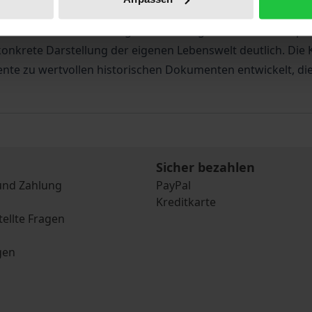
s dieses Buches. Die stark physisch wie psychisch beeint
em sozialen Elend herausgehoben. Die grafischen sowie spra
onkrete Darstellung der eigenen Lebenswelt deutlich. Die
ente zu wertvollen historischen Dokumenten entwickelt, d
Sicher bezahlen
und Zahlung
PayPal
Kreditkarte
tellte Fragen
gen