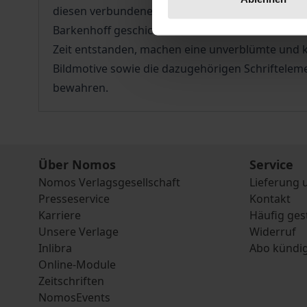
diesen verbundenen PädagogInnen stehen im Foku
Barkenhoff geschickt und für kurze Zeit aus ihr
Zeit entstanden, machen eine unverblümte und k
Bildmotive sowie die dazugehörigen Schriftelem
bewahren.
Über Nomos
Service
Nomos Verlagsgesellschaft
Lieferung 
Presseservice
Kontakt
Karriere
Häufig ges
Unsere Verlage
Widerruf
Inlibra
Abo kündi
Online-Module
Zeitschriften
NomosEvents