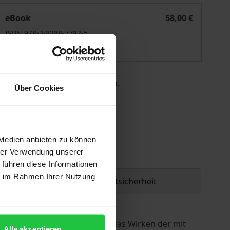
orpswede
Die kunstpädagogische Konzeption am Barkenhoff, Worps
eBook
58,00 €
ISBN 978-3-8288-7782-5
Lieferbar
 die MwSt. an der Kasse variieren.
Über Cookies
gen
 Medien anbieten zu können
hrer Verwendung unserer
 führen diese Informationen
ie im Rahmen Ihrer Nutzung
Produktsicherheit
rgangenen Jahrhunderts und das Wirken der mit
Alle akzeptieren