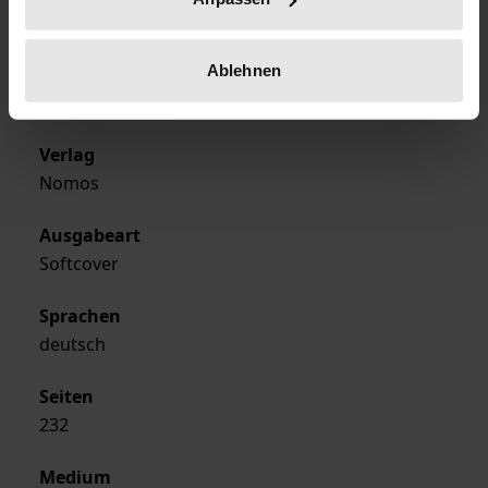
08.02.2001
Ablehnen
Erscheinungsjahr
2001
Verlag
Nomos
Ausgabeart
Softcover
Sprachen
deutsch
Seiten
232
Medium