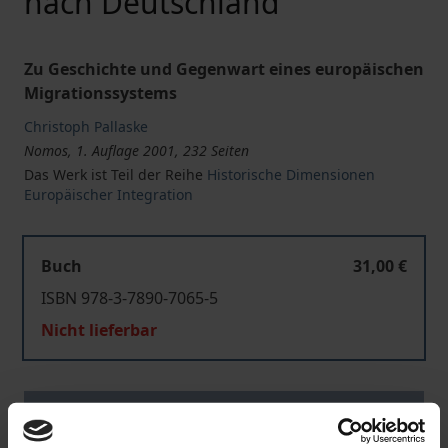
nach Deutschland
Zu Geschichte und Gegenwart eines europäischen
Migrationssystems
Christoph Pallaske
Nomos, 1. Auflage 2001, 232 Seiten
Das Werk ist Teil der Reihe
Historische Dimensionen
Europäischer Integration
Buch
31,00 €
ISBN 978-3-7890-7065-5
Nicht lieferbar
In den Warenkorb
Zur Wunschliste hinzufügen