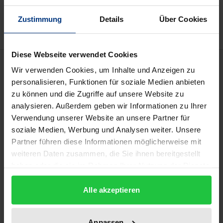
Hinweise zu Versandkosten
Zustimmung
Details
Über Cookies
Diese Webseite verwendet Cookies
Bibliografische Angaben
Wir verwenden Cookies, um Inhalte und Anzeigen zu
personalisieren, Funktionen für soziale Medien anbieten
zu können und die Zugriffe auf unsere Website zu
Auflage
analysieren. Außerdem geben wir Informationen zu Ihrer
1
Verwendung unserer Website an unsere Partner für
soziale Medien, Werbung und Analysen weiter. Unsere
ISBN
Partner führen diese Informationen möglicherweise mit
978-3-7890-7065-5
weiteren Daten zusammen, die Sie ihnen bereitgestellt
haben oder die sie im Rahmen Ihrer Nutzung der Dienste
Untertitel
gesammelt haben.
Zu Geschichte und Gegenwart eines
Alle akzeptieren
europäischen Migrationssystems
Erscheinungsdatum
Anpassen