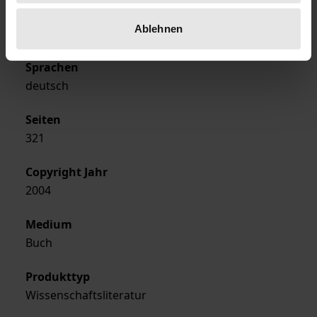
Ausgabeart
Ablehnen
Softcover
Sprachen
deutsch
Seiten
321
Copyright Jahr
2004
Medium
Buch
Produkttyp
Wissenschaftsliteratur