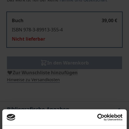
Buch
39,00 €
ISBN 978-3-89913-355-4
Nicht lieferbar
In den Warenkorb
Zur Wunschliste hinzufügen
Hinweise zu Versandkosten
Bibliografische Angaben