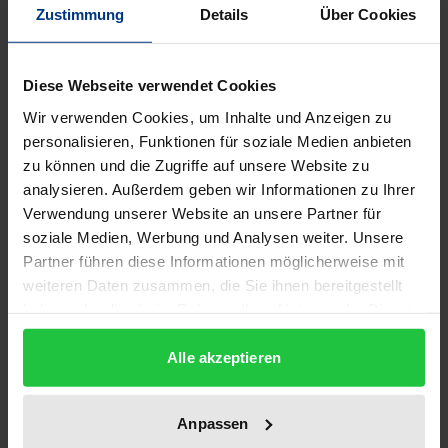
Auflage
Zustimmung
Details
Über Cookies
1
ISBN
Diese Webseite verwendet Cookies
978-3-89913-355-4
Wir verwenden Cookies, um Inhalte und Anzeigen zu
personalisieren, Funktionen für soziale Medien anbieten
Untertitel
zu können und die Zugriffe auf unsere Website zu
Zum Wandel der Familienstruktur in der zweiten
analysieren. Außerdem geben wir Informationen zu Ihrer
Lebenshälfte
Verwendung unserer Website an unsere Partner für
soziale Medien, Werbung und Analysen weiter. Unsere
Erscheinungsdatum
Partner führen diese Informationen möglicherweise mit
01.08.2004
weiteren Daten zusammen, die Sie ihnen bereitgestellt
haben oder die sie im Rahmen Ihrer Nutzung der Dienste
Erscheinungsjahr
gesammelt haben.
2004
Alle akzeptieren
Verlag
Ergon
Anpassen