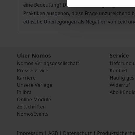
eine Bedeutung? Diese Abhandlung zeigt, dass A
Praktiken ausgehen, diese Frage unzureichend be
ethische Überlegungen als Negation von Leid und
Über Nomos
Service
Nomos Verlagsgesellschaft
Lieferung 
Presseservice
Kontakt
Karriere
Häufig ges
Unsere Verlage
Widerruf
Inlibra
Abo kündi
Online-Module
Zeitschriften
NomosEvents
Impressum
|
AGB
|
Datenschutz
|
Produktsicherhe