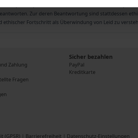
nsätze philosophischer Ethik, die von formalen Prinzipien
antworten. Zur deren Beantwortung sind stattdessen ethisc
 ethischer Fortschritt als Überwindung von Leid zu verste
Sicher bezahlen
und Zahlung
PayPal
Kreditkarte
tellte Fragen
gen
it (GPSR)
|
Barrierefreiheit
|
Datenschutz-Einstellungen