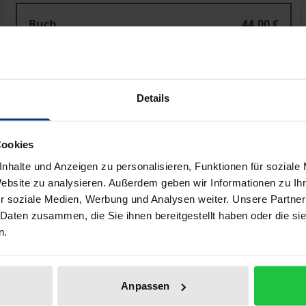
Die Negativität des Sittlichen
D
Buch
44,00 €
ISBN 978-3-495-49059-4
Lieferbar
Details
Preisangaben inkl. MwSt. Abhängig von der Lieferadresse kann
Cookies
In den Warenkorb
Zur Wunschliste hinzufü
nhalte und Anzeigen zu personalisieren, Funktionen für soziale
Hinweise zu Versandkosten
Website zu analysieren. Außerdem geben wir Informationen zu I
r soziale Medien, Werbung und Analysen weiter. Unsere Partner
 Daten zusammen, die Sie ihnen bereitgestellt haben oder die s
n.
Bibliografische Angaben
Anpassen
zung mit ihrem Leiden an Problemen und Konflikten gegen