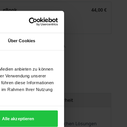
ie Negativität des Sittlichen
eBook
44,00 €
ISBN 978-3-495-82069-8
Lieferbar
Über Cookies
 die MwSt. an der Kasse variieren.
gen
 Medien anbieten zu können
hrer Verwendung unserer
 führen diese Informationen
ie im Rahmen Ihrer Nutzung
Produktsicherheit
Alle akzeptieren
über strategischen und technischen Lösungen