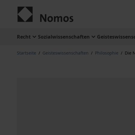
Zum Inhalt springen
Recht
Sozialwissenschaften
Geisteswissens
Startseite
/
Geisteswissenschaften
/
Philosophie
/
Die N