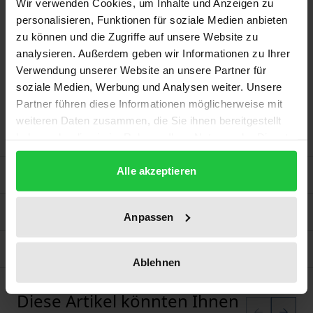
Wir verwenden Cookies, um Inhalte und Anzeigen zu
wissenschaftlich fundiertes Konzept mit
personalisieren, Funktionen für soziale Medien anbieten
Umsetzungspotential für die Pflegeausbildung am
zu können und die Zugriffe auf unsere Website zu
Lernort Betrieb bzw. Praxis. Damit leistet Markus
analysieren. Außerdem geben wir Informationen zu Ihrer
Verwendung unserer Website an unsere Partner für
Groninger einen (pflege)bildungspolitischen Beitrag
soziale Medien, Werbung und Analysen weiter. Unsere
zur Weiterentwicklung der professionellen Pflege
Partner führen diese Informationen möglicherweise mit
und gibt Forschenden und Studierenden konkrete
weiteren Daten zusammen, die Sie ihnen bereitgestellt
Anregungen.
haben oder die sie im Rahmen Ihrer Nutzung der Dienste
gesammelt haben.
Alle akzeptieren
Bibliografische Angaben
Zusatzmaterial
Anpassen
Produktsicherheit
Ablehnen
Diese Artikel könnten Ihnen
Karussell überspringen