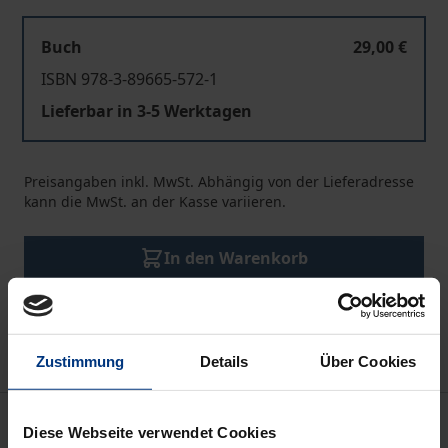
Buch
29,00 €
ISBN 978-3-89665-572-1
Lieferbar in 3-5 Werktagen
Preisangaben inkl. MwSt. Abhängig von der Lieferadresse
kann die MwSt. an der Kasse variieren.
In den Warenkorb
Zur Wunschliste hinzufügen
Hinweise zu Versandkosten
Zustimmung
Details
Über Cookies
Beschreibung
Diese Webseite verwendet Cookies