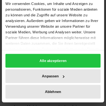
Wir verwenden Cookies, um Inhalte und Anzeigen zu
Die Olympischen Spiele 1912 in Stockholm gelten in
personalisieren, Funktionen für soziale Medien anbieten
der Welt des Sports als Durchbruch der
zu können und die Zugriffe auf unsere Website zu
Olympischen Bewegung. Zum einen waren sie im
analysieren. Außerdem geben wir Informationen zu Ihrer
Verwendung unserer Website an unsere Partner für
Unterschied zu den vorangegangenen
soziale Medien, Werbung und Analysen weiter. Unsere
Veranstaltungen ein eigenständig und kompakt
Partner führen diese Informationen möglicherweise mit
arrangiertes Fest. Zum anderen stellten sie die
weiteren Daten zusammen, die Sie ihnen bereitgestellt
Premiere für eine Reihe von Neuerungen dar, die
haben oder die sie im Rahmen Ihrer Nutzung der Dienste
zum festen Bestand olympischer Tradition wurden.
gesammelt haben.
Dennoch betrachtete die internationale
Alle akzeptieren
Sportgemeinschaft das Fest nicht als perfekte
Veranstaltung. Insbesondere die eigenwillige
Anpassen
Einflussnahme der Gastgeber auf das
Wettkampfprogramm rief auch Kritik hervor und
Ablehnen
führte zu Auseinandersetzungen mit dem
Internationalen Olympischen Komitee. Die Studie