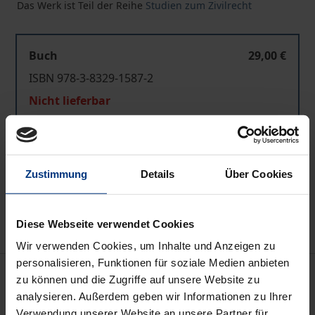
Das Werk ist Teil der Reihe
Studien zum Zivilrecht
Buch
29,00 €
ISBN 978-3-8329-1587-2
Nicht lieferbar
In den Warenkorb
Zustimmung
Details
Über Cookies
Zur Wunschliste hinzufügen
Hinweise zu Versandkosten
Diese Webseite verwendet Cookies
Wir verwenden Cookies, um Inhalte und Anzeigen zu
personalisieren, Funktionen für soziale Medien anbieten
Beschreibung
zu können und die Zugriffe auf unsere Website zu
analysieren. Außerdem geben wir Informationen zu Ihrer
Ziel der Arbeit ist es, die sich aus der Anerkennung
Verwendung unserer Website an unsere Partner für