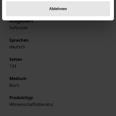
Verlag
Academia
Ablehnen
Ausgabeart
Softcover
Sprachen
deutsch
Seiten
134
Medium
Buch
Produkttyp
Wissenschaftsliteratur