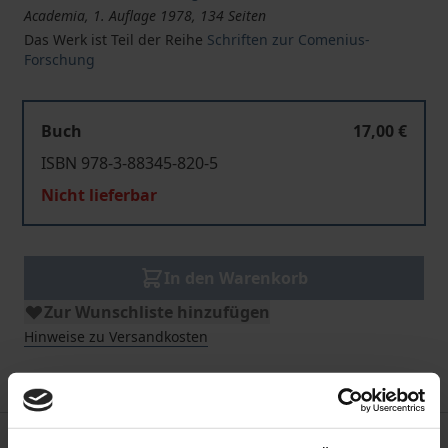
Academia, 1. Auflage 1978, 134 Seiten
Das Werk ist Teil der Reihe
Schriften zur Comenius-
Forschung
Buch
17,00 €
ISBN 978-3-88345-820-5
Nicht lieferbar
In den Warenkorb
Zur Wunschliste hinzufügen
Hinweise zu Versandkosten
Bibliografische Angaben