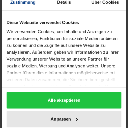
Zustimmung
Details
Über Cookies
Auflage
Diese Webseite verwendet Cookies
1
Wir verwenden Cookies, um Inhalte und Anzeigen zu
ISBN
personalisieren, Funktionen für soziale Medien anbieten
zu können und die Zugriffe auf unsere Website zu
978-3-88345-820-5
analysieren. Außerdem geben wir Informationen zu Ihrer
Verwendung unserer Website an unsere Partner für
Untertitel
soziale Medien, Werbung und Analysen weiter. Unsere
Das Lebenswerk des J. A. Comenius zwischen
Partner führen diese Informationen möglicherweise mit
Politik und Pädagogik
weiteren Daten zusammen, die Sie ihnen bereitgestellt
haben oder die sie im Rahmen Ihrer Nutzung der Dienste
Erscheinungsdatum
gesammelt haben.
30.06.1978
Alle akzeptieren
Erscheinungsjahr
1978
Anpassen