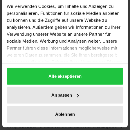
einen umfassenden Überblick über alle durch
Wir verwenden Cookies, um Inhalte und Anzeigen zu
epigraphische oder literarische Belege namentlich
personalisieren, Funktionen für soziale Medien anbieten
fassbaren Personen, welche in der römischen
zu können und die Zugriffe auf unsere Website zu
analysieren. Außerdem geben wir Informationen zu Ihrer
Provinz Noricum ansässig waren oder sich hier
Verwendung unserer Website an unsere Partner für
einmal für längere oder kürzere Zeit aufgehalten
soziale Medien, Werbung und Analysen weiter. Unsere
haben. Die Personen werden getrennt nach Gentil-
Partner führen diese Informationen möglicherweise mit
und Cognomina aufgeführt. Um die Aussagekraft
weiteren Daten zusammen, die Sie ihnen bereitgestellt
der Listen zu erhöhen, wurden im Gegensatz zu
haben oder die sie im Rahmen Ihrer Nutzung der Dienste
anderen Nachschlagewerken und Indizes nicht nur
gesammelt haben.
Alle akzeptieren
der isolierte Einzelname und der Nachweis
aufgenommen, sondern stets der vollständige
Name. Zudem gibt der Katalog Angaben zum
Anpassen
Fundort, der zeitlichen Stellung der Inschrift und –
soweit erkennbar – zum Status der genannten
Ablehnen
Person (militärischer Rang, Beruf, familiäre Bindung
etc.). Darüber hinaus verweist das Nachschlagewerk