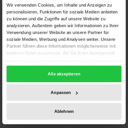
Die phänomenologische Interpretation der
Wir verwenden Cookies, um Inhalte und Anzeigen zu
Phänomenologie des Geistes als Sinneslehre ergibt,
personalisieren, Funktionen für soziale Medien anbieten
dass sich die äußere Tragweite des Sinnlichen über
zu können und die Zugriffe auf unsere Website zu
das Ganze der Phänomenologie des Geistes
analysieren. Außerdem geben wir Informationen zu Ihrer
Verwendung unserer Website an unsere Partner für
erstreckt. Dementsprechend werden auch die
soziale Medien, Werbung und Analysen weiter. Unsere
inneren Tiefenschichten des Sinnlichen, die den
Partner führen diese Informationen möglicherweise mit
jeweiligen Stufen der Phänomenologie des Geistes
weiteren Daten zusammen, die Sie ihnen bereitgestellt
entsprechen, hervorgehoben. Ein neuer
haben oder die sie im Rahmen Ihrer Nutzung der Dienste
Sinnhorizont des „Gemeinsinnes“, der „Sympathie“
gesammelt haben.
und der sittlich-religiösen „Gesinnung“ wird dadurch
Alle akzeptieren
erschlossen. Die tiefste Innenschicht des Sinnlichen,
die dem „absoluten Wissen“ als dessen Element
Anpassen
zugrunde liegt, lässt sich schließlich an die
mahayana-buddhistische Idee der „Compassion“
Ablehnen
anknüpfen. Worum es in dieser Untersuchung geht,
ist neben einer neuen Interpretation der