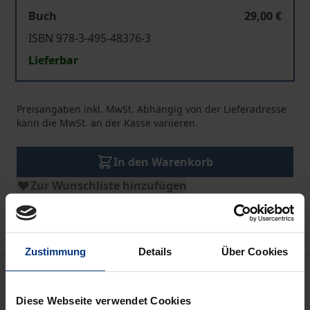
Buch
29,00 €
ISBN 978-3-495-48376-3
Lieferbar
Preisangaben inkl. MwSt. Abhängig von der Lieferadresse
kann die MwSt. an der Kasse variieren.
In den Warenkorb
Zur Wunschliste hinzufügen
Hinweise zu Versandkosten
Zustimmung
Details
Über Cookies
Beschreibung
Diese Webseite verwendet Cookies