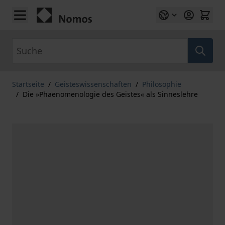
Zum Inhalt springen
Suche
Startseite
/
Geisteswissenschaften
/
Philosophie
/
Die »Phaenomenologie des Geistes« als Sinneslehre