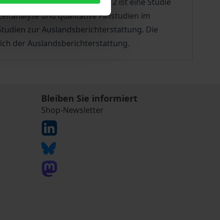
esellschaft vorgestellt. Band 2 ist eine Studie
itanalyse und qualitative Fallstudien im
tudien zur Auslandsberichterstattung. Die
ch der Auslandsberichterstattung.
Bleiben Sie informiert
Shop-Newsletter