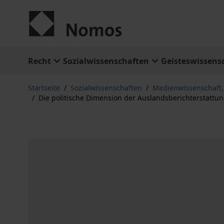
Zum Inhalt springen
Recht
Sozialwissenschaften
Geisteswissens
Startseite
/
Sozialwissenschaften
/
Medienwissenschaft
/
Die politische Dimension der Auslandsberichterstattu