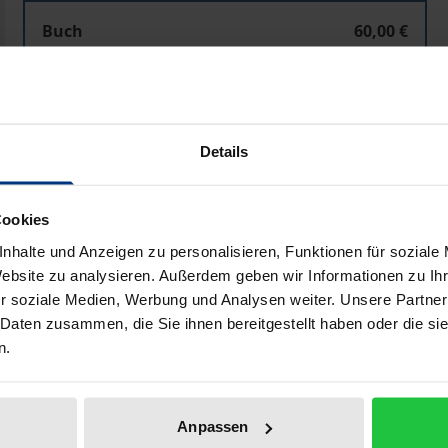
Buch
60,00 €
ISBN 978-3-7890-7738-8
Nicht lieferbar
Details
In den Warenkorb
Zur Wunschliste hinzufü
Hinweise zu Versandkosten
Cookies
nhalte und Anzeigen zu personalisieren, Funktionen für soziale
Website zu analysieren. Außerdem geben wir Informationen zu I
r soziale Medien, Werbung und Analysen weiter. Unsere Partner
Bibliografische Angaben
 Daten zusammen, die Sie ihnen bereitgestellt haben oder die s
n.
bedeutsamer, grenzüberschreitende Kommunikationsvorgänge
 zu Bildstrukturen, Entstehungsbedingungen und Wirkungsp
Anpassen