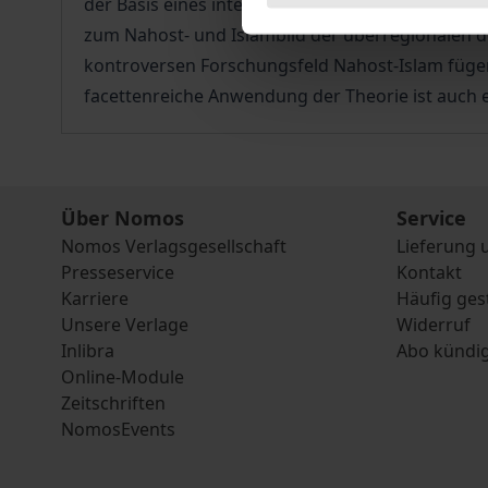
der Basis eines interdisziplinären Ansatzes werde
zum Nahost- und Islambild der überregionalen de
kontroversen Forschungsfeld Nahost-Islam fügen
facettenreiche Anwendung der Theorie ist auch
Über Nomos
Service
Nomos Verlagsgesellschaft
Lieferung 
Presseservice
Kontakt
Karriere
Häufig ges
Unsere Verlage
Widerruf
Inlibra
Abo kündi
Online-Module
Zeitschriften
NomosEvents