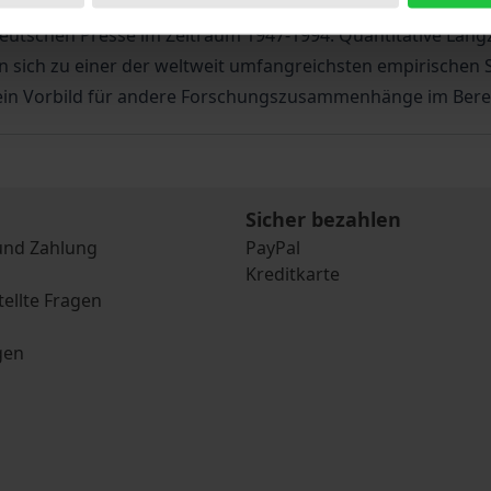
n systematisch Nahtstellen von Medien, Politik, Kultur und G
utschen Presse im Zeitraum 1947-1994. Quantitative Langze
 sich zu einer der weltweit umfangreichsten empirischen S
 ein Vorbild für andere Forschungszusammenhänge im Berei
Sicher bezahlen
und Zahlung
PayPal
Kreditkarte
tellte Fragen
gen