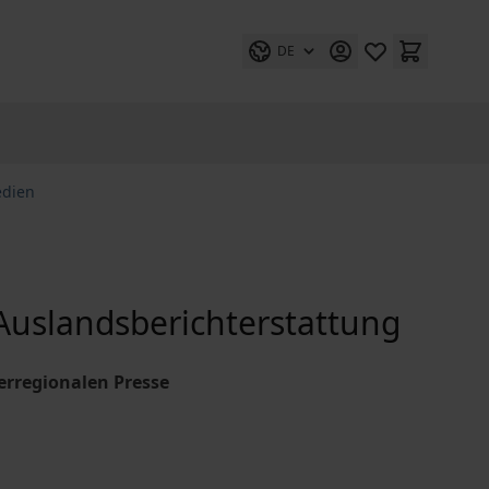
DE
edien
 Auslandsberichterstattung
erregionalen Presse