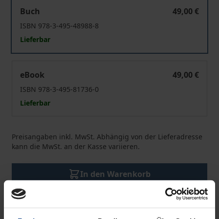
Die Praxis des Unterscheidens
Buch
49,00 €
ISBN 978-3-495-48988-8
Lieferbar
Die Praxis des Unterscheidens
eBook
49,00 €
ISBN 978-3-495-81736-0
Lieferbar
Preisangaben inkl. MwSt. Abhängig von der Lieferadresse
kann die MwSt. an der Kasse variieren.
In den Warenkorb
Zur Wunschliste hinzufügen
Hinweise zu Versandkosten