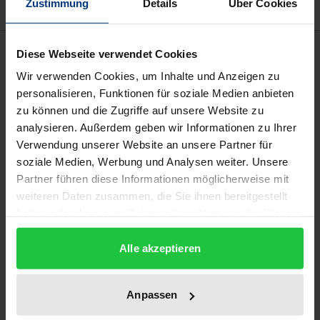
Zustimmung
Details
Über Cookies
Beschreibung
Diese Webseite verwendet Cookies
Wir verwenden Cookies, um Inhalte und Anzeigen zu
Im 20. Jahrhundert sind Zweifel an normativ hoch
personalisieren, Funktionen für soziale Medien anbieten
zu können und die Zugriffe auf unsere Website zu
aufgeladenen Unterscheidungen aufgekommen,
analysieren. Außerdem geben wir Informationen zu Ihrer
wie zwischen Mensch und Tier oder zwischen Frau
Verwendung unserer Website an unsere Partner für
und Mann, und dies hat die Dringlichkeit gesteigert,
soziale Medien, Werbung und Analysen weiter. Unsere
nicht nur über bestimmte Unterscheidungen zu
Partner führen diese Informationen möglicherweise mit
streiten, sondern sich auf die Arten und Weisen
weiteren Daten zusammen, die Sie ihnen bereitgestellt
unseres Unterscheidens selbst zu richten. Unsere
haben oder die sie im Rahmen Ihrer Nutzung der Dienste
gesammelt haben.
Praxis des Unterscheidens lässt sich nicht als ganze
Alle akzeptieren
überblicken, sondern nur exemplarisch an
bestimmten Unterscheidungsvollzügen reflektieren.
Dies geschieht in der vorliegenden Studie am
Anpassen
Beispiel der Unterscheidung zwischen Wunsch und