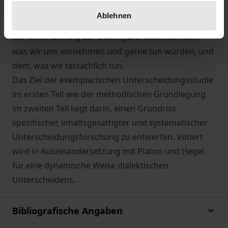
Wille. Diese Unterscheidung betrifft unser
Ablehnen
Selbstverständnis als Handelnde und sie verweist
auf die Erfahrung der Diskrepanz zwischen dem,
was wir uns vornehmen und gerne tun würden, und
dem, was wir tatsächlich tun.
Das Ziel der exemplarischen Unterscheidungsstudie
im ersten Teil wie der methodischen Grundlegung
im zweiten Teil liegt darin, einen Grundriss
spezifischer, inhaltsgesättigter und systematischer
Unterscheidungsforschung zu entwerfen. Votiert
wird in Auseinandersetzung mit Platon und Hegel
für eine dynamische Weise dialektischen
Unterscheidens.
Bibliografische Angaben