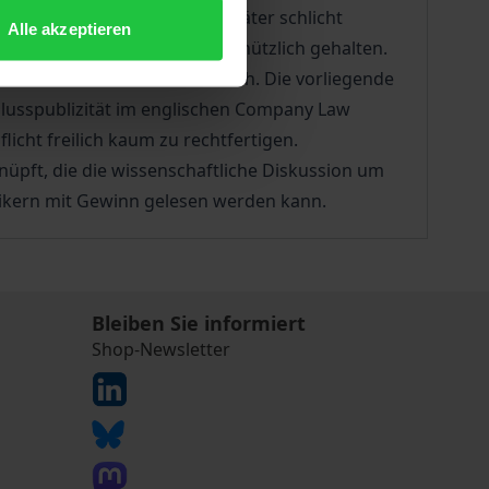
eit politisch bekämpft und später schlicht
Alle akzeptieren
otwendig, sondern sogar für nützlich gehalten.
 Sicht nur schwer verständlich. Die vorliegende
chlusspublizität im englischen Company Law
licht freilich kaum zu rechtfertigen.
pft, die die wissenschaftliche Diskussion um
aktikern mit Gewinn gelesen werden kann.
Bleiben Sie informiert
Shop-Newsletter