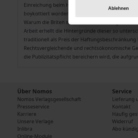
Einreichung beim Handelsregister offenlegen. Die
Ablehnen
boykottiert worden; in Großbritannien wird sie 
Warum die Briten so stark auf die zwangsweise O
Arbeit erhellt die Hintergründe dieser so unters
traditionell als Preis der Haftungsbeschränkung b
Rechtsvergleichende und rechtsökonomische Ged
die Publizitätspflicht bereichern wird, die aufg
Über Nomos
Service
Nomos Verlagsgesellschaft
Lieferung 
Presseservice
Kontakt
Karriere
Häufig ges
Unsere Verlage
Widerruf
Inlibra
Abo kündi
Online-Module