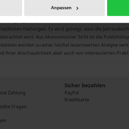
se Publizitätspflicht ist vom deutschen Mittelstand lange Z
Anpassen
hingegen von den betroffenen Unternehmen nicht nur für n
ffenlegung des Jahresabschlusses setzen, ist aus deutscher
chiedlichen Haltungen. Es wird gezeigt, dass die Jahresabs
etrachtet wird. Aus ökonomischer Sicht ist die Publizitätspf
anken werden zu einer höchst lesenswerten Analyse verknü
rund ihrer Anschaulichkeit aber auch von interessierten Pr
Sicher bezahlen
und Zahlung
PayPal
Kreditkarte
tellte Fragen
gen