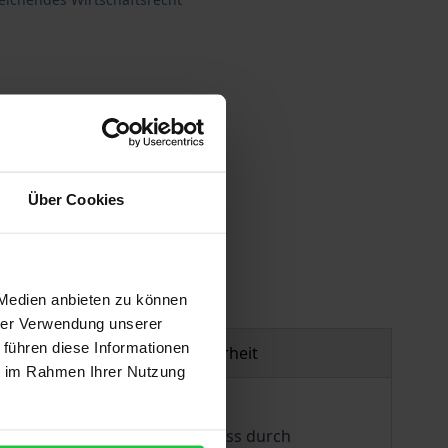
Über Cookies
gen
 Medien anbieten zu können
hrer Verwendung unserer
 führen diese Informationen
Produktsicherheit
ie im Rahmen Ihrer Nutzung
 jährlich ihren Jahresabschluss durch