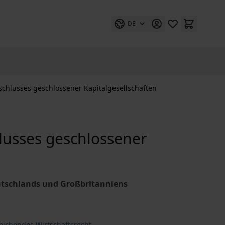
DE
bschlusses geschlossener Kapitalgesellschaften
hlusses geschlossener
eutschlands und Großbritanniens
eichendes Wirtschaftsrecht