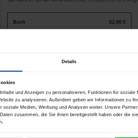
Buch
52,00 €
ISBN 978-3-8329-0628-3
Nicht lieferbar
Details
In den Warenkorb
Zur Wunschliste hinzufü
Hinweise zu Versandkosten
Cookies
nhalte und Anzeigen zu personalisieren, Funktionen für soziale
Website zu analysieren. Außerdem geben wir Informationen zu I
r soziale Medien, Werbung und Analysen weiter. Unsere Partner
Bibliografische Angaben
 Daten zusammen, die Sie ihnen bereitgestellt haben oder die s
n.
ohl deutsche GmbHs als auch britische private companies