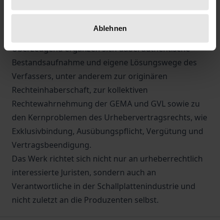
dabei u.a. von den im Popmusikgeschäft üblichen
Vertragstypen (z.B. Bandübernahme-,
Ablehnen
Künstlerexklusiv- oder Remixerverträgen) aus.
Überzeugend ergänzen sich dabei authentische
Bestandsaufnahme und eigene Lösungswege des
Verfassers, unter anderem zur originären
Rechteinhaberschaft, zur kollektiven
Rechtewahrnehmung der GEMA und GVL sowie zu
den Kernproblemen des Urhebervertragsrechts, wie
Exklusivbindung, Ausübungspflicht, Vergütung und
Vertragsbeendigung.
Das Werk richtet sich nicht nur an urheberrechtlich
interessierte Juristen, sondern auch an
Verantwortliche in der Schallplattenindustrie und
nicht zuletzt an die Produzenten selbst.