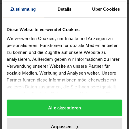
Zustimmung
Details
Über Cookies
Beschreibung
Popmusik ist ein sowohl künstlerisch als auch
Diese Webseite verwendet Cookies
wirtschaftlich bedeutendes Gebiet modernen
Wir verwenden Cookies, um Inhalte und Anzeigen zu
Kulturlebens. Prägend für Produktion und
personalisieren, Funktionen für soziale Medien anbieten
Vermarktung ist heute der »Musikproduzent«, der
zu können und die Zugriffe auf unsere Website zu
analysieren. Außerdem geben wir Informationen zu Ihrer
eine Doppelfunktion als kreativer Gestalter
Verwendung unserer Website an unsere Partner für
(»Regisseur«) und organisatorischer Vermittler
soziale Medien, Werbung und Analysen weiter. Unsere
(»Verleger«) innehält.
Partner führen diese Informationen möglicherweise mit
Das Werk untersucht mögliche Urheber- und
weiteren Daten zusammen, die Sie ihnen bereitgestellt
Leistungsschutzrechte des soundgestaltenden
haben oder die sie im Rahmen Ihrer Nutzung der Dienste
Musikproduzenten und zeigt Wege der
gesammelt haben.
Alle akzeptieren
Rechtsübertragung auf dem Gebiet des
musikalischen Urhebervertragsrechts im
Tonträgergeschäft auf. Die Untersuchung geht
Anpassen