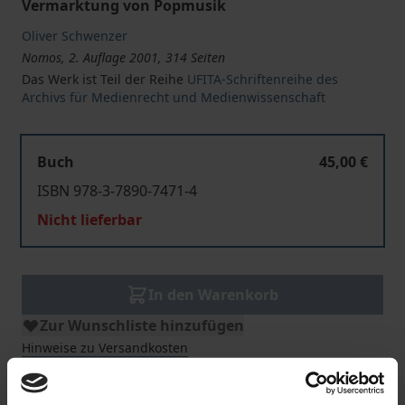
Vermarktung von Popmusik
Oliver Schwenzer
Nomos, 2. Auflage 2001, 314 Seiten
Das Werk ist Teil der Reihe
UFITA-Schriftenreihe des
Archivs für Medienrecht und Medienwissenschaft
Buch
45,00 €
ISBN 978-3-7890-7471-4
Nicht lieferbar
In den Warenkorb
Zur Wunschliste hinzufügen
Hinweise zu Versandkosten