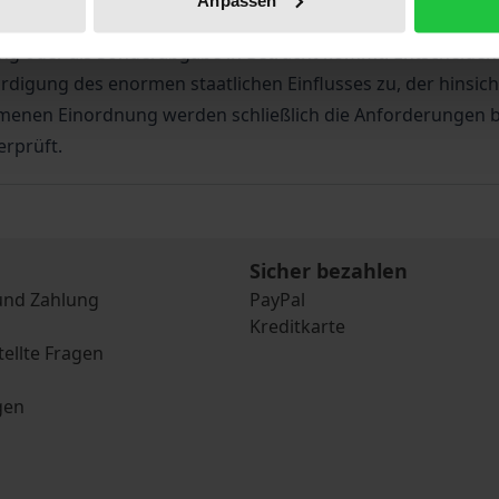
 Das Werk untersucht den Rechtscharakter der EEG-Umlage,
elung oder als Sonderabgabe in Betracht kommt. Entschei
digung des enormen staatlichen Einflusses zu, der hinsich
nen Einordnung werden schließlich die Anforderungen be
erprüft.
Sicher bezahlen
und Zahlung
PayPal
Kreditkarte
tellte Fragen
gen