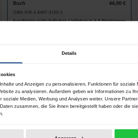
Buch
44,00 €
ISBN 978-3-8487-3160-2
Kurzfristig nicht lieferbar. Lieferbar in 3-5 Werktagen
Preisangaben inkl. MwSt. Abhängig von der Lieferadresse kann
Details
In den Warenkorb
Zur Wunschliste hinzufü
Hinweise zu Versandkosten
Cookies
nhalte und Anzeigen zu personalisieren, Funktionen für soziale
Website zu analysieren. Außerdem geben wir Informationen zu I
r soziale Medien, Werbung und Analysen weiter. Unsere Partner
Bibliografische Angaben
 Daten zusammen, die Sie ihnen bereitgestellt haben oder die s
n.
örigen Ausgleichsmechanismus das Regelungssystem zur 
n entstehenden Kosten. Diese Förderung und somit auch d
Anpassen