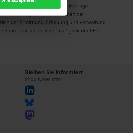
 wobei es sich auf die zentrale Frage
dende Bedeutung kommt im Rahmen der
tlich der Ermittlung, Erhebung und Verwaltung
stimmt, die an die Rechtmäßigkeit der EEG-
Bleiben Sie informiert
Shop-Newsletter