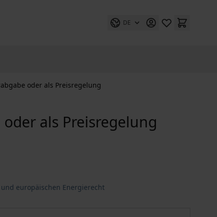
DE
rabgabe oder als Preisregelung
oder als Preisregelung
 und europäischen Energierecht
bgabe oder als Preisregelung
Die rechtliche Einordnung der EEG-Umlage als Sonderabgab