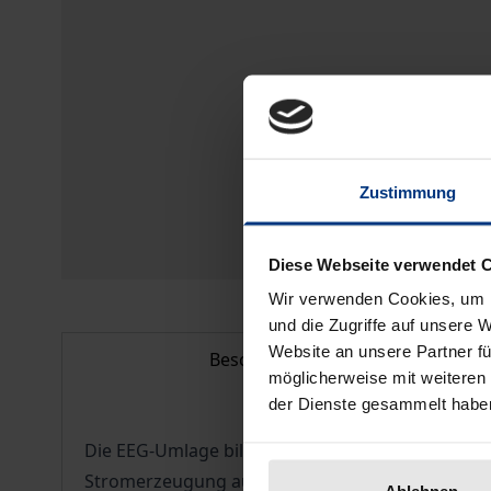
Zustimmung
Diese Webseite verwendet 
Wir verwenden Cookies, um I
und die Zugriffe auf unsere 
Website an unsere Partner fü
Beschreibung
möglicherweise mit weiteren
der Dienste gesammelt habe
Die EEG-Umlage bildet zusammen mit dem zugeh
Stromerzeugung aus erneuerbaren Energieträger
Ablehnen