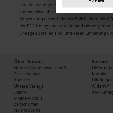
zur Umsetzung der Energiewende in Deutschland.
konzentriert, ob eine Einordnung als Preisreg
Abgrenzung dieser beiden Möglichkeiten der Wür
der EEG-Umlage besteht. Anhand der vorgenomme
Umlage zu stellen sind, und deren Einhaltung üb
Über Nomos
Service
Nomos Verlagsgesellschaft
Lieferung 
Presseservice
Kontakt
Karriere
Häufig ges
Unsere Verlage
Widerruf
Inlibra
Abo kündi
Online-Module
Zeitschriften
NomosEvents