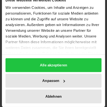
Fremdes Recht bildet eine wesentliche
Wir verwenden Cookies, um Inhalte und Anzeigen zu
Orientierungshilfe bei der Entwicklung nationaler
personalisieren, Funktionen für soziale Medien anbieten
Rechtsordnungen. Impulse für die Übernahme
zu können und die Zugriffe auf unsere Website zu
fremder Rechtsstrukturen gehen dabei von einer
analysieren. Außerdem geben wir Informationen zu Ihrer
Reihe historischer, politischer und wirtschaftlicher
Verwendung unserer Website an unsere Partner für
Faktoren aus und haben zu Rezeptionsvorgängen
soziale Medien, Werbung und Analysen weiter. Unsere
auf nahezu allen Rechtsgebieten geführt.
Partner führen diese Informationen möglicherweise mit
weiteren Daten zusammen, die Sie ihnen bereitgestellt
Die Untersuchung weist im Rahmen einer Fallstudie
haben oder die sie im Rahmen Ihrer Nutzung der Dienste
am Beispiel der Republik Südafrika nach, welche
gesammelt haben.
Chancen in der Übernahme fremder
Alle akzeptieren
Verfassungsstrukturen liegen, auf welchen
innerstaatlichen Ebenen (Verfassunggebung und
Anpassen
-änderung, Rechtsprechung und
Rechtswissenschaft) die Rezeption von Recht
erfolgen kann und welche Hindernisse es hierbei zu
Ablehnen
überwinden gilt.