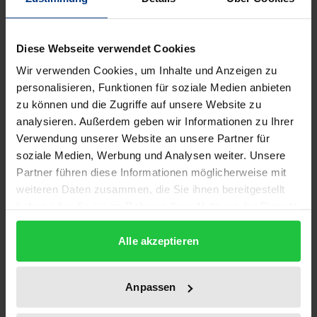
Wenn besondere künstlerische oder technische
Diese Webseite verwendet Cookies
Erzeugnisse nicht durch die gewerblichen
Wir verwenden Cookies, um Inhalte und Anzeigen zu
Schutzrechte oder das Urheberrecht geschützt
personalisieren, Funktionen für soziale Medien anbieten
werden, wird die Lücke häufig über den
zu können und die Zugriffe auf unsere Website zu
ergänzenden wettbewerbsrechtlichen
analysieren. Außerdem geben wir Informationen zu Ihrer
Verwendung unserer Website an unsere Partner für
Leistungsschutz geschlossen. Bei diesem von der
soziale Medien, Werbung und Analysen weiter. Unsere
Rechtsprechung entwickelten Rechtsinstitut ist
Partner führen diese Informationen möglicherweise mit
allerdings ein wesentliches Merkmal aller
weiteren Daten zusammen, die Sie ihnen bereitgestellt
immateriellen Schutzrechte nicht geregelt: die
haben oder die sie im Rahmen Ihrer Nutzung der Dienste
Schutzdauer.
gesammelt haben.
Während sich die Praxis bislang damit behilft,
Alle akzeptieren
Schutzdauern unsystematisch anhand des
konkreten Einzelfalls zu bestimmen, entwickelt der
Anpassen
Autor eine generell-abstrakte Lösung. Er analysiert