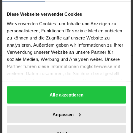
Diese Webseite verwendet Cookies
In den Warenkorb
Wir verwenden Cookies, um Inhalte und Anzeigen zu
Zur Wunschliste hinzufügen
personalisieren, Funktionen für soziale Medien anbieten
Hinweise zu Versandkosten
zu können und die Zugriffe auf unsere Website zu
analysieren. Außerdem geben wir Informationen zu Ihrer
Verwendung unserer Website an unsere Partner für
soziale Medien, Werbung und Analysen weiter. Unsere
Beschreibung
Partner führen diese Informationen möglicherweise mit
weiteren Daten zusammen, die Sie ihnen bereitgestellt
Im vorliegenden Band wird erstmals die
haben oder die sie im Rahmen Ihrer Nutzung der Dienste
gesammelt haben.
Soldatensteuer als Spezialfall des
Alle akzeptieren
Kontributionswesens im Dreißigjährigen Krieg
untersucht. Da „Kontribution“ in zwei Bedeutungen
zu fassen ist, wird der Begriff der Soldatensteuer
Anpassen
eingeführt. Er bezeichnet idealtypisch eine direkte
und von Kriegs- und Landesherren unabhängige