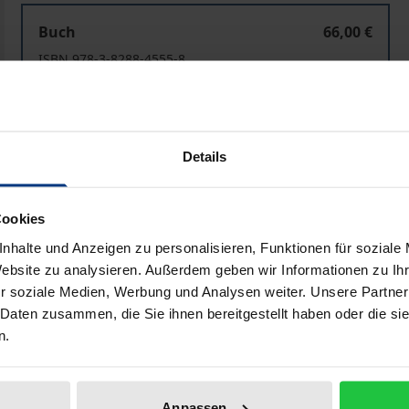
Die sozialversicherungsrechtliche Statusbeurteilung
Buch
66,00 €
ISBN 978-3-8288-4555-8
Lieferbar in 3-5 Werktagen
Preisangaben inkl. MwSt. Abhängig von der Lieferadresse kann
Details
In den Warenkorb
Zur Wunschliste hinzufü
Cookies
Hinweise zu Versandkosten
nhalte und Anzeigen zu personalisieren, Funktionen für soziale
Website zu analysieren. Außerdem geben wir Informationen zu I
r soziale Medien, Werbung und Analysen weiter. Unsere Partner
 Daten zusammen, die Sie ihnen bereitgestellt haben oder die s
liografische Angaben
Zusatzmaterial
n.
n aktuellen Überblick zur Abgrenzung zwischen Beschäftigu
Anpassen