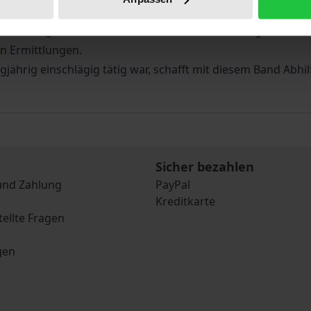
echtsanwaltschaft und Steuerberatung. Von ihr hängen Versi
hbeurteilung führt nicht selten zu horrenden Beitragsnach
n Ermittlungen.
ngjährig einschlägig tätig war, schafft mit diesem Band Abhil
Sicher bezahlen
und Zahlung
PayPal
Kreditkarte
tellte Fragen
gen