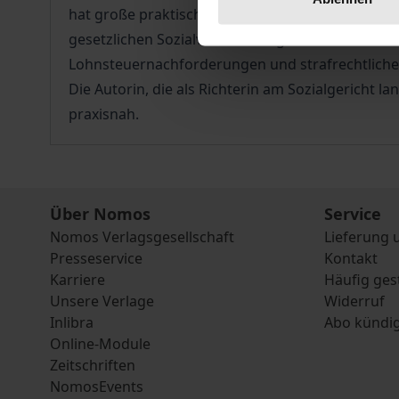
hat große praktische Relevanz für Wirtschaft, R
gesetzlichen Sozialversicherung ab. Eine Falsc
Lohnsteuernachforderungen und strafrechtliche
Die Autorin, die als Richterin am Sozialgericht la
praxisnah.
Über Nomos
Service
Nomos Verlagsgesellschaft
Lieferung 
Presseservice
Kontakt
Karriere
Häufig ges
Unsere Verlage
Widerruf
Inlibra
Abo kündi
Online-Module
Zeitschriften
NomosEvents