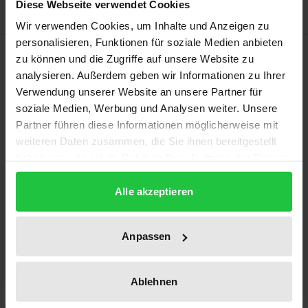
Diese Webseite verwendet Cookies
Wir verwenden Cookies, um Inhalte und Anzeigen zu
personalisieren, Funktionen für soziale Medien anbieten
Beschreibung
zu können und die Zugriffe auf unsere Website zu
analysieren. Außerdem geben wir Informationen zu Ihrer
Verwendung unserer Website an unsere Partner für
Sprache konstituiert die Arena der politischen
soziale Medien, Werbung und Analysen weiter. Unsere
Auseinandersetzung und ist deswegen selbst
Partner führen diese Informationen möglicherweise mit
Gegenstand des politischen Kampfs. Welche
weiteren Daten zusammen, die Sie ihnen bereitgestellt
Sprache aber sprechen Populisten? Ihr attestiert die
haben oder die sie im Rahmen Ihrer Nutzung der Dienste
einschlägige Forschung Bedeutung, ohne dies
gesammelt haben.
empirisch unterfüttern zu können. Die Studie
Alle akzeptieren
untersucht die Wahlprogramme der Parteien und
die erste „Generaldebatte“ des 19. Deutschen
Anpassen
Bundestags, um zu verstehen, was wirklich
spezifisch für den Sprachgebrauch von Populisten
Ablehnen
ist. Ausgehend von einem weiten Sprachverständnis
entwickelt sie das theoretische Konzept der