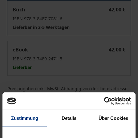
Die Sprache der Populisten
Buch
42,00 €
ISBN 978-3-8487-7081-6
Lieferbar in 3-5 Werktagen
Die Sprache der Populisten
eBook
42,00 €
ISBN 978-3-7489-2471-5
Lieferbar
Preisangaben inkl. MwSt. Abhängig von der Lieferadresse
kann die MwSt. an der Kasse variieren.
In den Warenkorb
Zustimmung
Details
Über Cookies
Zur Wunschliste hinzufügen
Hinweise zu Versandkosten