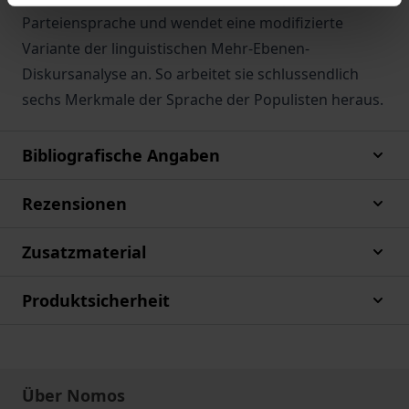
Parteiensprache und wendet eine modifizierte
Variante der linguistischen Mehr-Ebenen-
Diskursanalyse an. So arbeitet sie schlussendlich
sechs Merkmale der Sprache der Populisten heraus.
Bibliografische Angaben
Rezensionen
Zusatzmaterial
Produktsicherheit
Über Nomos