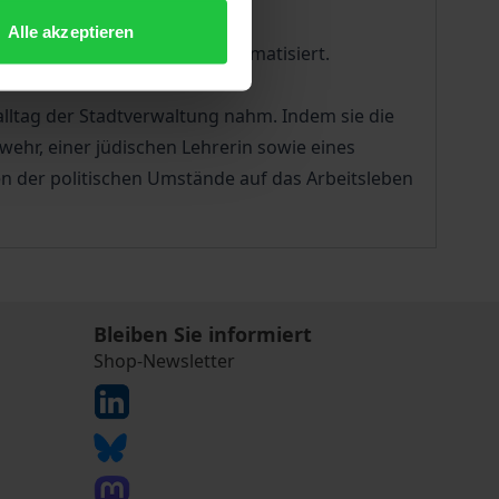
Alle akzeptieren
ediensteten bisher wenig thematisiert.
alltag der Stadtverwaltung nahm. Indem sie die
wehr, einer jüdischen Lehrerin sowie eines
n der politischen Umstände auf das Arbeitsleben
Bleiben Sie informiert
Shop-Newsletter