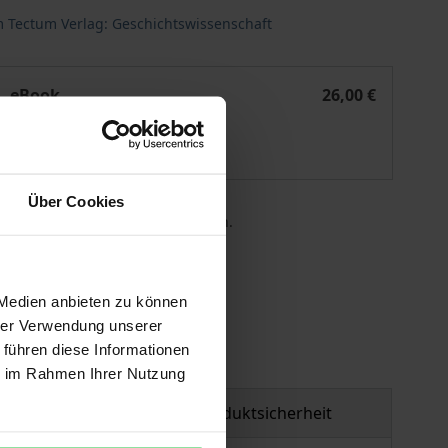
m Tectum Verlag: Geschichtswissenschaft
ozialismus
Die Stadtverwaltung Mülheim an der Ruhr im Nationalsozia
eBook
26,00 €
ISBN 978-3-8288-7520-3
Lieferbar
Über Cookies
 die MwSt. an der Kasse variieren.
gen
 Medien anbieten zu können
hrer Verwendung unserer
 führen diese Informationen
ie im Rahmen Ihrer Nutzung
tzmaterial
Produktsicherheit