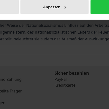
Anpassen
 wurden die Stadtverwaltung Mülheim an der Ruhr und ihre B
her Weise der Nationalsozialismus Einfluss auf den Arbeits
germeistern, des nationalsozialistischen Leiters der Feuer
rstellt, beleuchtet sie zudem das Ausmaß der Auswirkunge
Sicher bezahlen
und Zahlung
PayPal
Kreditkarte
tellte Fragen
gen