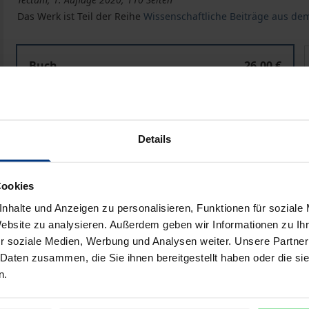
Das Werk ist Teil der Reihe
Wissenschaftliche Beiträge aus de
Die Stadtverwaltung Mülheim an der Ruhr im Nationals
Buch
26,00 €
ISBN 978-3-8288-4487-2
Lieferbar
Details
Preisangaben inkl. MwSt. Abhängig von der Lieferadresse kann
Cookies
In den Warenkorb
Zur Wunschliste hinzufü
nhalte und Anzeigen zu personalisieren, Funktionen für soziale
Hinweise zu Versandkosten
Website zu analysieren. Außerdem geben wir Informationen zu I
r soziale Medien, Werbung und Analysen weiter. Unsere Partner
 Daten zusammen, die Sie ihnen bereitgestellt haben oder die s
n.
he Angaben
Rezensionen
Zusa