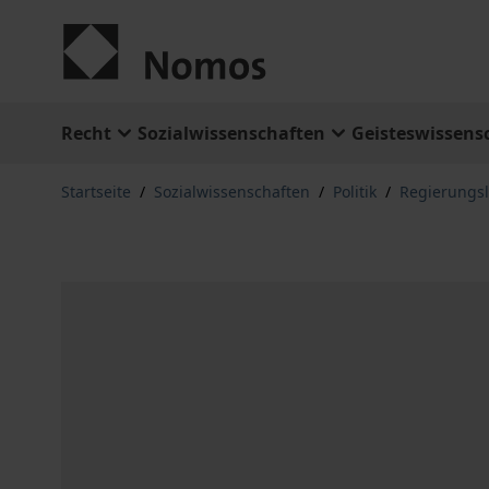
Zum Inhalt springen
Recht
Sozialwissenschaften
Geisteswissens
Startseite
/
Sozialwissenschaften
/
Politik
/
Regierungs