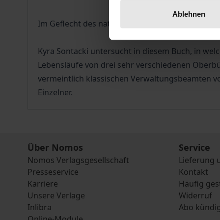
Ablehnen
Im Geflecht des nationalsozialistischen Staates
Kyra Sontacki untersucht in diesem Buch, in welc
Lebensläufe von drei sehr verschiedenen Oberbür
vermeintlich klassischen Verwaltungsbeamten vo
Einzelner.
Über Nomos
Service
Nomos Verlagsgesellschaft
Lieferung 
Presseservice
Kontakt
Karriere
Häufig ges
Unsere Verlage
Widerruf
Inlibra
Abo kündi
Online-Module