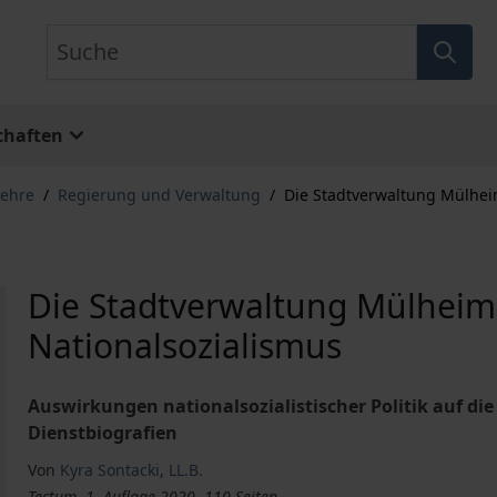
Suche
chaften
lehre
/
Regierung und Verwaltung
/
Die Stadtverwaltung Mülhei
Die Stadtverwaltung Mülheim
Nationalsozialismus
Auswirkungen nationalsozialistischer Politik auf d
Dienstbiografien
Von
Kyra Sontacki
,
LL.B.
Tectum, 1. Auflage 2020, 110 Seiten