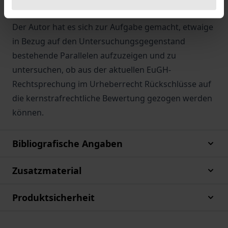
aus einer rein kernstrafrechtlichen Sicht beleuchtet.
Der Autor hat es sich zur Aufgabe gemacht, etwaige
in Bezug auf den Untersuchungsgegenstand
bestehende Parallelen aufzuzeigen und zu
untersuchen, ob aus der aktuellen EuGH-
Rechtsprechung im Urheberrecht Rückschlüsse auf
die kernstrafrechtliche Bewertung gezogen werden
können.
Bibliografische Angaben
Zusatzmaterial
Produktsicherheit