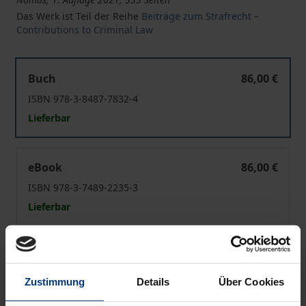
Das Werk ist Teil der Reihe
Beiträge zum Strafrecht –
Contributions to Criminal Law
Die Strafbarkeit der Verlinkung von Inhalten nach dem
Buch
86,00 €
ISBN 978-3-8487-7832-4
Lieferbar
Die Strafbarkeit der Verlinkung von Inhalten nach dem
eBook
86,00 €
ISBN 978-3-7489-2235-3
Lieferbar
Preisangaben inkl. MwSt. Abhängig von der Lieferadresse
kann die MwSt. an der Kasse variieren.
Zustimmung
Details
Über Cookies