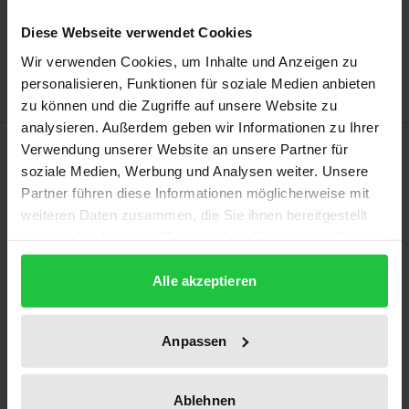
In den Warenkorb
Zur Wunschliste hinzufügen
Diese Webseite verwendet Cookies
Hinweise zu Versandkosten
Wir verwenden Cookies, um Inhalte und Anzeigen zu
personalisieren, Funktionen für soziale Medien anbieten
zu können und die Zugriffe auf unsere Website zu
analysieren. Außerdem geben wir Informationen zu Ihrer
Beschreibung
Verwendung unserer Website an unsere Partner für
soziale Medien, Werbung und Analysen weiter. Unsere
Partner führen diese Informationen möglicherweise mit
Das World Wide Web ist eine mit dem Buchdruck
weiteren Daten zusammen, die Sie ihnen bereitgestellt
vergleichbare Erfolgsgeschichte. Der Durchbruch
haben oder die sie im Rahmen Ihrer Nutzung der Dienste
dieser Technologie ist auf ein gleichermaßen
gesammelt haben.
simples, wie mächtiges digitales Werkzeug, den
Alle akzeptieren
Hyperlink zurückzuführen. Das unmittelbare
Verknüpfen zweier Dateien ermöglicht jedoch auch
Anpassen
die Verbreitung rechtswidriger Inhalte. In der
Rechtswissenschaft wurde das Hyperlinking
Ablehnen
bisweilen entweder aus einer isoliert urheber- oder