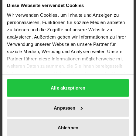
Diese Webseite verwendet Cookies
Hinweise zu Versandkosten
Wir verwenden Cookies, um Inhalte und Anzeigen zu
personalisieren, Funktionen für soziale Medien anbieten
zu können und die Zugriffe auf unsere Website zu
analysieren. Außerdem geben wir Informationen zu Ihrer
Beschreibung
Verwendung unserer Website an unsere Partner für
soziale Medien, Werbung und Analysen weiter. Unsere
Die sportliche Führung der DDR setzte gegenüber
Partner führen diese Informationen möglicherweise mit
seinen häufig noch minderjährigen Athlet:innen
weiteren Daten zusammen, die Sie ihnen bereitgestellt
gezielt und flächendeckend Dopingmittel ein, um
haben oder die sie im Rahmen Ihrer Nutzung der Dienste
gesammelt haben.
mittels sportlicher Dominanz systemische
Alle akzeptieren
Überlegenheit gegenüber „dem Westen“ zu
demonstrieren. Insgesamt sollen etwa 8.000 bis
10.000 Athlet:innen in das staatliche
Anpassen
Dopingprogramm einbezogen gewesen sein.
Hochphase war hierbei der Zeitraum von 1974 bis
Ablehnen
1989. Von den bundesdeutschen Gerichten wurde