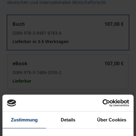
deutschen und internationalen Wirtschaftsrecht
Die strafrechtliche Aufarbeitung von DDR-Zwangsdopin
Buch
107,00 €
ISBN 978-3-8487-8783-8
Lieferbar in 3-5 Werktagen
Die strafrechtliche Aufarbeitung von DDR-Zwangsdopin
eBook
107,00 €
ISBN 978-3-7489-3350-2
Lieferbar
Preisangaben inkl. MwSt. Abhängig von der Lieferadresse
kann die MwSt. an der Kasse variieren.
Zustimmung
Details
Über Cookies
In den Warenkorb
Zur Wunschliste hinzufügen