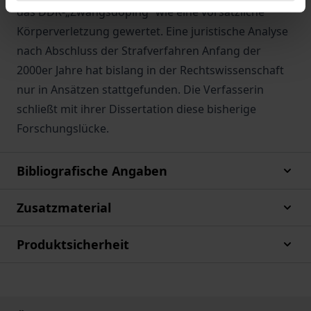
das DDR-„Zwangsdoping“ wie eine vorsätzliche
Körperverletzung gewertet. Eine juristische Analyse
nach Abschluss der Strafverfahren Anfang der
2000er Jahre hat bislang in der Rechtswissenschaft
nur in Ansätzen stattgefunden. Die Verfasserin
schließt mit ihrer Dissertation diese bisherige
Forschungslücke.
Bibliografische Angaben
Zusatzmaterial
Produktsicherheit