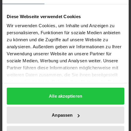
schnell zu der Überzeugung, dass der Begriff ein
doppeltes Gesicht hat. Auf der einen Seite nutzen
Diese Webseite verwendet Cookies
wir Zeit als veränderliche Größe erfolgreich in
Wir verwenden Cookies, um Inhalte und Anzeigen zu
naturwissenschaftlichen Darstellungen für die
personalisieren, Funktionen für soziale Medien anbieten
Beschreibung von Prozessen und Bewegungen. Auf
zu können und die Zugriffe auf unsere Website zu
der anderen Seite steht dieses Maß der Bewegung
analysieren. Außerdem geben wir Informationen zu Ihrer
im Gegensatz zu unserem Erleben von Zeitlichkeit,
Verwendung unserer Website an unsere Partner für
zur Erfahrung von Dauer, Augenblicken und
soziale Medien, Werbung und Analysen weiter. Unsere
Rhythmen. Bezeichnen wir mit dem Begriff „Zeit“
Partner führen diese Informationen möglicherweise mit
weiteren Daten zusammen, die Sie ihnen bereitgestellt
verschiedene Dinge, die unabhängig voneinander
haben oder die sie im Rahmen Ihrer Nutzung der Dienste
existieren? Entspricht die Zeit der
gesammelt haben.
Naturwissenschaften unserem Erleben von
Alle akzeptieren
Zeitlichkeit? Alfred North Whitehead beschäftigte
sich als Philosoph vor allem mit der „physikalischen”
Anpassen
Wirklichkeit unserer Wahrnehmungswelt, wobei sich
seine Aufmerksamkeit besonders auf die Begriffe