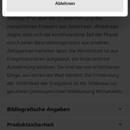
von Raum und Zeit konzentrierte. Der
Ablehnen
Ausgangspunkt seines Philosophierens über den
Zeitbegriff ist aber die Grunderfahrung des
menschlichen Erlebens von Zeitlichkeit. Whitehead
zeigte, dass sich die kontinuierliche Zeit der Physik
durch einen Abstraktionsprozess aus erlebten
Zeitspannen herleiten lässt. Die Wirklichkeit ist aus
Ereigniseinheiten aufgebaut, die feste zeitliche
Ausdehnung besitzen. Sie sind die real erfahrbaren
Dinge, aus denen die Welt besteht. Die Entdeckung
der Zeitlichkeit der Ereignisse ist der Schlüssel zur
gesamten philosophischen Entwicklung Whiteheads.
Bibliografische Angaben
Produktsicherheit