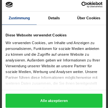
In den Warenkorb
Zustimmung
Details
Über Cookies
Zur Wunschliste hinzufügen
Hinweise zu Versandkosten
Diese Webseite verwendet Cookies
Wir verwenden Cookies, um Inhalte und Anzeigen zu
personalisieren, Funktionen für soziale Medien anbieten
Beschreibung
zu können und die Zugriffe auf unsere Website zu
analysieren. Außerdem geben wir Informationen zu Ihrer
Das Treuhandkonto gehört zu den
Verwendung unserer Website an unsere Partner für
soziale Medien, Werbung und Analysen weiter. Unsere
meistverwendeten Rechtsinstrumenten im
Partner führen diese Informationen möglicherweise mit
Wirtschaftsleben. Derzeit gibt es jedoch keine
weiteren Daten zusammen, die Sie ihnen bereitgestellt
einheitlichen gesetzlichen Vorgaben für das
haben oder die sie im Rahmen Ihrer Nutzung der Dienste
Vorliegen eines Treuhandkontos und für seinen
gesammelt haben.
Schutz vor Zugriffen von Gläubigern in
Alle akzeptieren
Zwangsvollstreckung und Insolvenz. Die Arbeit