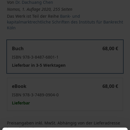
Von
Dr. Dachuang Chen
Nomos, 1. Auflage 2020, 255 Seiten
Das Werk ist Teil der Reihe
Bank- und
kapitalmarktrechtliche Schriften des Instituts für Bankrecht
Köln
Die Treuhand als Rechtsform für Sondervermögen
Buch
68,00 €
ISBN 978-3-8487-6801-1
Lieferbar in 3-5 Werktagen
Die Treuhand als Rechtsform für Sondervermögen
eBook
68,00 €
ISBN 978-3-7489-0904-0
Lieferbar
Preisangaben inkl. MwSt. Abhängig von der Lieferadresse
kann die MwSt. an der Kasse variieren.