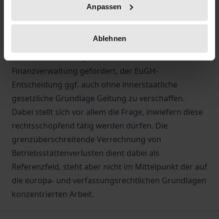
deutsche Steuerrecht.
Anpassen
Im Fokus steht dabei insbesondere die
Übergangszeit zwischen dem Erlass des EuGH-
Ablehnen
Urteils und der Reaktion durch den Gesetzgeber. In
dieser Zeit sind die Judikative und die
Finanzverwaltung gefordert, der EuGH-
Entscheidung ggf. auch ohne innerstaatliche
gesetzliche Grundlage Geltung zu verschaffen.
Dabei stellt sich vor allem die Frage, inwiefern diese
rechtsschöpfend tätig werden dürfen. Die
grenzüberschreitende Verrechnung von
Betriebsstättenverlusten dient dabei als
Referenzfeld, steht aber nicht im Mittelpunkt der auf
die europa- und verfassungsrechtlichen Grundlagen
konzentrierten Arbeit.