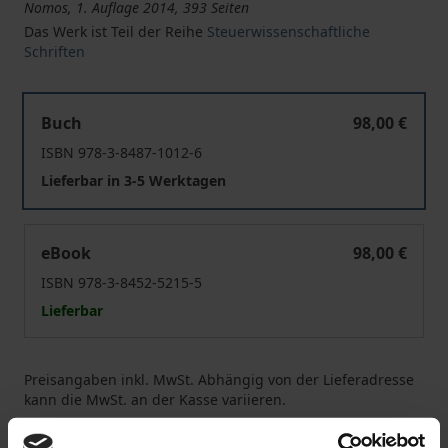
Nomos, 1. Auflage 2014, 393 Seiten
Das Werk ist Teil der Reihe
Steuerwissenschaftliche
Schriften
Die Umsetzung von EuGH-Entscheidungen in das deutsc
Buch
98,00 €
ISBN 978-3-8487-1012-6
Lieferbar in 3-5 Werktagen
Die Umsetzung von EuGH-Entscheidungen in das deutsc
eBook
98,00 €
ISBN 978-3-8452-5215-5
Lieferbar
Preisangaben inkl. MwSt. Abhängig von der Lieferadresse
kann die MwSt. an der Kasse variieren.