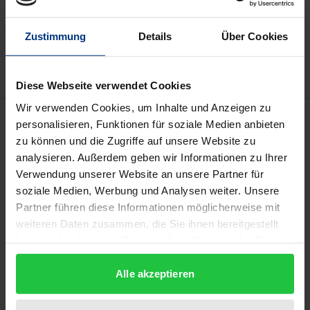
In den Warenkorb
Zur Wunschliste hinzufügen
Zustimmung
Details
Über Cookies
Hinweise zu Versandkosten
Diese Webseite verwendet Cookies
Wir verwenden Cookies, um Inhalte und Anzeigen zu
Beschreibung
personalisieren, Funktionen für soziale Medien anbieten
zu können und die Zugriffe auf unsere Website zu
Obwohl die EuGH-Entscheidung Lidl Belgium bereits
analysieren. Außerdem geben wir Informationen zu Ihrer
Verwendung unserer Website an unsere Partner für
im Jahr 2008 erging, herrscht bis heute Unklarheit
soziale Medien, Werbung und Analysen weiter. Unsere
darüber, wie grenzüberschreitende
Partner führen diese Informationen möglicherweise mit
Betriebsstättenverluste in Deutschland zum Abzug
weiteren Daten zusammen, die Sie ihnen bereitgestellt
gebracht werden können. Das Urteil und die damit
haben oder die sie im Rahmen Ihrer Nutzung der Dienste
einhergehende Rechtsunsicherheit geben Anlass zu
gesammelt haben.
einer grundsätzlichen Untersuchung der Reichweite
Alle akzeptieren
von EuGH-Judikaten und deren Umsetzung in das