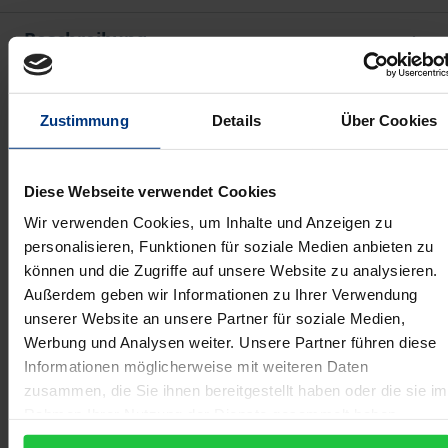
Beschreibung
Das Recht der Umweltverträglichkeitsprüfung hat
Zustimmung
Details
Über Cookies
durch geänderte europarechtliche Vorgaben eine
Fortentwicklung erfahren. Dies dürfte zur
Aufwertung des Verfahrens auch mit Blick auf seine
Diese Webseite verwendet Cookies
inhaltlichen Wirkungen führen. Dringender
Wir verwenden Cookies, um Inhalte und Anzeigen zu
Klärungsbedarf besteht ferner im Verhältnis der
personalisieren, Funktionen für soziale Medien anbieten zu
Umweltverträglichkeitsprüfung zur
können und die Zugriffe auf unsere Website zu analysieren.
Verträglichkeitsprüfung und Eingriffsregelung nach
Außerdem geben wir Informationen zu Ihrer Verwendung
unserer Website an unsere Partner für soziale Medien,
dem Naturschutzrecht, insbesondere aber
Werbung und Analysen weiter. Unsere Partner führen diese
hinsichtlich der zur Umsetzung anstehenden
Informationen möglicherweise mit weiteren Daten
Umweltprüfung von Programmen und Plänen nach
zusammen, die Sie ihnen bereitgestellt haben oder die sie im
EG-Recht. Mit alldem und hierauf gerichteten
Rahmen Ihrer Nutzung der Dienste gesammelt haben.
Lösungsmodellen beschäftigen sich die