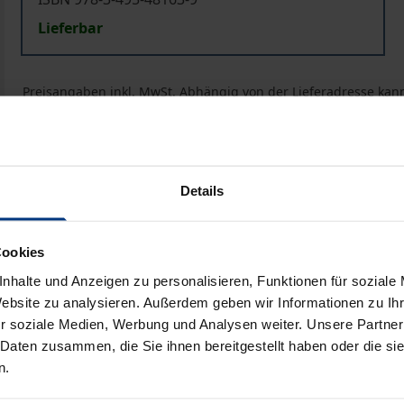
Lieferbar
Preisangaben inkl. MwSt. Abhängig von der Lieferadresse kann
In den Warenkorb
Zur Wunschliste hinzufü
Hinweise zu Versandkosten
Details
Cookies
Bibliografische Angaben
nhalte und Anzeigen zu personalisieren, Funktionen für soziale
Website zu analysieren. Außerdem geben wir Informationen zu I
r soziale Medien, Werbung und Analysen weiter. Unsere Partner
ie Besiegten und Verfolgten noch einen gewissen gültigen 
 Daten zusammen, die Sie ihnen bereitgestellt haben oder die s
lfalt der Themen, die in diesem Band behandelt werden, und 
n.
0. Jahrhunderts, die dabei zur Sprache kommt: der National