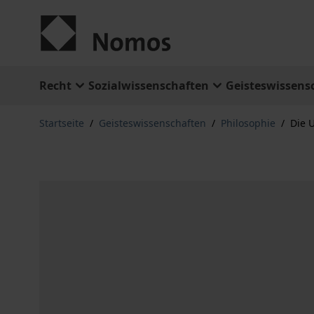
Zum Inhalt springen
Recht
Sozialwissenschaften
Geisteswissens
Startseite
/
Geisteswissenschaften
/
Philosophie
/
Die 