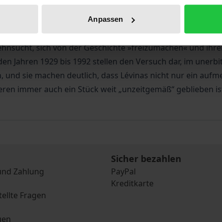
g und das Gleichgewicht des Schreckens, der israelisch-paläs
ern immer auch die auf den Prüfstand gestellte Geschichte 
Anpassen
fahrung: einerseits das Gefühl, von den geschichtlichen E
Sehnsucht, sich von der Geschichte »freizumachen« und ih
en Jahren 1929 bis 1992 stellen den Versuch dar, im unerbit
 und sie machen deutlich, dass Lévinas nicht nur ein aufm
ren immer auch ein Stück weit „unzeitgemäß“ geblieben is
Sicher bezahlen
und Zahlung
PayPal
Kreditkarte
tellte Fragen
gen