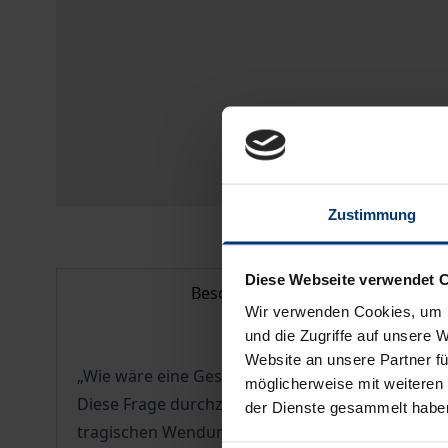
Zustimmung
Diese Webseite verwendet 
Beschreibung
Wir verwenden Cookies, um I
und die Zugriffe auf unsere 
Website an unsere Partner fü
„Wie wäre eine Geschichte zu denken, der auch d
möglicherweise mit weiteren
Diese Frage durchzieht wie ein Leitfaden die Vie
der Dienste gesammelt habe
tragischen Wendungen erfahrene Geschichte des 2