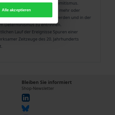
tinensische Konflikt, der Antisemitismus.
meint, thematisieren alle Texte mehr oder
Alle akzeptieren
reignissen »mitgerissen« zu werden und in der
rem Determinismus zu entrinnen.
tlichen Lauf der Ereignisse Spuren einer
erksamer Zeitzeuge des 20. Jahrhunderts
t.
Bleiben Sie informiert
Shop-Newsletter