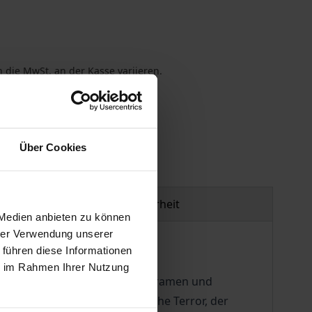
 die MwSt. an der Kasse variieren.
gen
Über Cookies
Produktsicherheit
 Medien anbieten zu können
hrer Verwendung unserer
 führen diese Informationen
Sinn verleihen könnten?“
ie im Rahmen Ihrer Nutzung
es ist vor allem die in ihren Dramen und
sozialismus, der stalinistische Terror, der