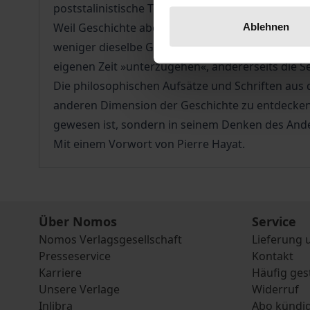
poststalinistische Totalitarismus, der Kalte Krie
Weil Geschichte aber nicht nur die erlebte, sond
Ablehnen
weniger dieselbe Grundspannung menschlicher Er
eigenen Zeit »unterzugehen«, andererseits die 
Die philosophischen Aufsätze und Schriften aus d
anderen Dimension der Geschichte zu entdecken,
gewesen ist, sondern in seinem Denken des Ande
Mit einem Vorwort von Pierre Hayat.
Über Nomos
Service
Nomos Verlagsgesellschaft
Lieferung 
Presseservice
Kontakt
Karriere
Häufig ges
Unsere Verlage
Widerruf
Inlibra
Abo kündi