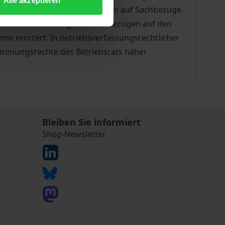
rungen des Arbeitsverhältnisses auf Sachbezüge
rner die Anrechnung von Sachbezügen auf den
e erörtert. In betriebsverfassungsrechtlicher
timmungsrechte des Betriebsrats näher
Bleiben Sie informiert
Shop-Newsletter