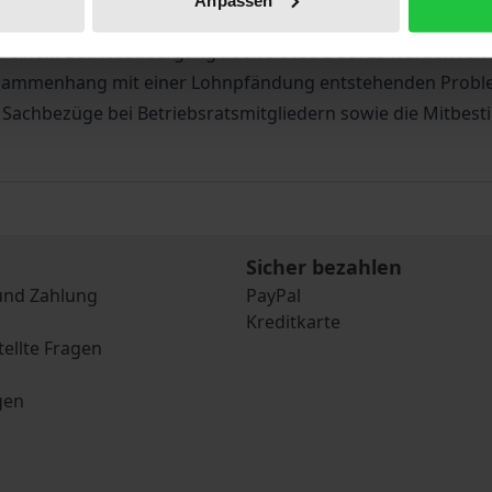
ann beleuchtet sie die Auswirkungen unterschiedlicher Stö
ei einem Betriebsübergang nach § 613a BGB. Es werden fe
usammenhang mit einer Lohnpfändung entstehenden Problem
h Sachbezüge bei Betriebsratsmitgliedern sowie die Mitbes
Sicher bezahlen
und Zahlung
PayPal
Kreditkarte
tellte Fragen
gen