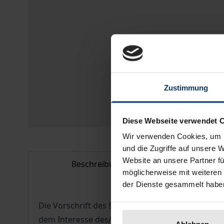
Zustimmung
Diese Webseite verwendet 
Wir verwenden Cookies, um I
und die Zugriffe auf unsere 
Website an unsere Partner fü
Beschreibung
Bib
möglicherweise mit weiteren
der Dienste gesammelt habe
Die Vorschrift des § 107 Abs. 2 GewO erlaubt es
dem Interesse des/der Arbeitnehmenden oder der 
Ablehnen