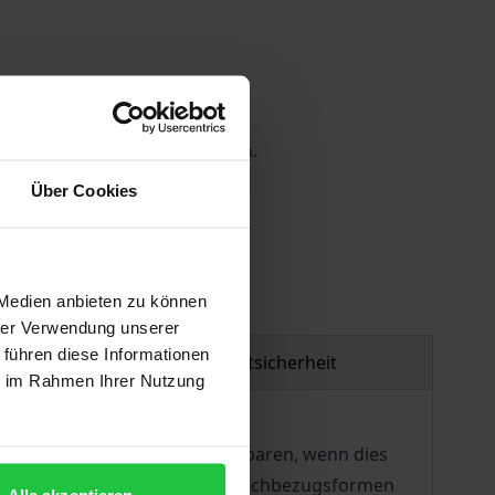
 die MwSt. an der Kasse variieren.
Über Cookies
gen
 Medien anbieten zu können
hrer Verwendung unserer
 führen diese Informationen
Produktsicherheit
ie im Rahmen Ihrer Nutzung
des Arbeitsentgelts zu vereinbaren, wenn dies
stellt zunächst die einzelnen Sachbezugsformen
Alle akzeptieren