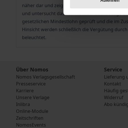
näher dar und zeigt rechtliche Grenzen auf. Sod
und untersucht das Schicksal der Sachbezüge b
gesetzlichen Mindestlohn geprüft und die im Z
Hinsicht werden schließlich die Vergütung durc
beleuchtet.
Über Nomos
Service
Nomos Verlagsgesellschaft
Lieferung 
Presseservice
Kontakt
Karriere
Häufig ges
Unsere Verlage
Widerruf
Inlibra
Abo kündi
Online-Module
Zeitschriften
NomosEvents