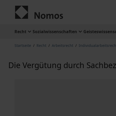
Zum Inhalt springen
Recht
Sozialwissenschaften
Geisteswissens
Startseite
/
Recht
/
Arbeitsrecht
/
Individualarbeitsrech
Die Vergütung durch Sachbe