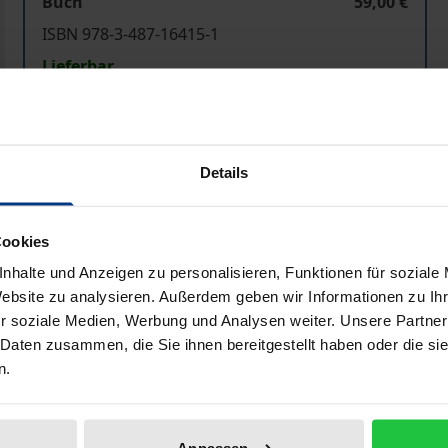
Buch
59,00 €
ISBN 978-3-487-16415-1
Lieferbar
Preisangaben inkl. MwSt. Abhängig von der Lieferadresse kann
Details
In den Warenkorb
Zur Wunschliste hinzufü
Hinweise zu Versandkosten
Cookies
nhalte und Anzeigen zu personalisieren, Funktionen für soziale
Website zu analysieren. Außerdem geben wir Informationen zu I
r soziale Medien, Werbung und Analysen weiter. Unsere Partner
liografische Angaben
Zusatzmaterial
 Daten zusammen, die Sie ihnen bereitgestellt haben oder die s
n.
 Arbeitgebenden und Arbeitnehmenden, Sachbezüge als Teil 
Eigenart des Arbeitsverhältnisses entspricht. Die Arbeit 
Anpassen