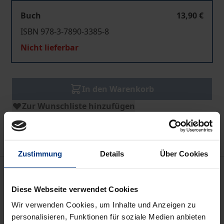
Buch
13,90 €
ISBN 978-3-7890-3385-8
Nicht lieferbar
In den Warenkorb
Zur Wunschliste hinzufügen
Hinweise zu Versandkosten
Zustimmung
Details
Über Cookies
Beschreibung
Diese Webseite verwendet Cookies
Mit der Verjährung greift der Gesetzgeber in allen
Wir verwenden Cookies, um Inhalte und Anzeigen zu
Rechtsgebieten auf ein Regelungsinstrument
personalisieren, Funktionen für soziale Medien anbieten