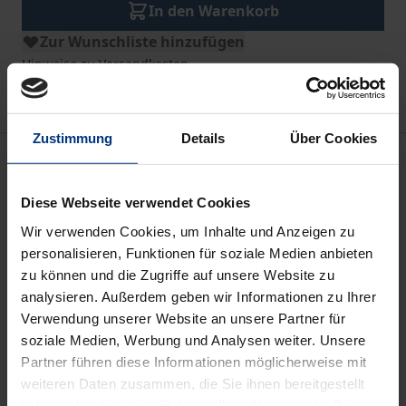
In den Warenkorb
Zur Wunschliste hinzufügen
Hinweise zu Versandkosten
Zustimmung
Details
Über Cookies
Beschreibung
Diese Webseite verwendet Cookies
Der Sammelband öffnet eine innovative
Wir verwenden Cookies, um Inhalte und Anzeigen zu
verwaltungswissenschaftliche Perspektive auf das
personalisieren, Funktionen für soziale Medien anbieten
Politikfeld der inneren Sicherheit und liefert einen
zu können und die Zugriffe auf unsere Website zu
interdisziplinären Überblick über Strukturen,
analysieren. Außerdem geben wir Informationen zu Ihrer
Prozesse, Technologien und die Personalpolitik in
Verwendung unserer Website an unsere Partner für
Polizeibehörden und Sicherheitsorganisationen auf
soziale Medien, Werbung und Analysen weiter. Unsere
nationaler und internationaler Ebene. Dabei wird
Partner führen diese Informationen möglicherweise mit
weiteren Daten zusammen, die Sie ihnen bereitgestellt
gleichermaßen die Expertise der Wissenschaft wie
haben oder die sie im Rahmen Ihrer Nutzung der Dienste