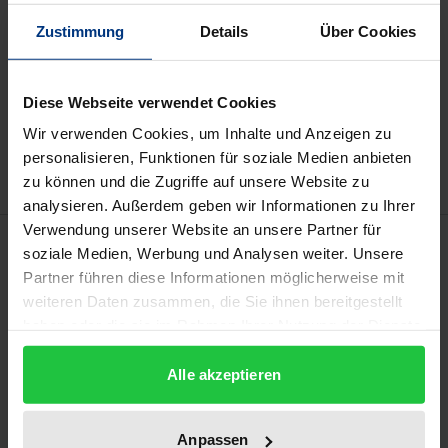
Preisangaben inkl. MwSt. Abhängig von der Lieferadresse
kann die MwSt. an der Kasse variieren.
Zustimmung
Details
Über Cookies
In den Warenkorb
Diese Webseite verwendet Cookies
Zur Wunschliste hinzufügen
Wir verwenden Cookies, um Inhalte und Anzeigen zu
Hinweise zu Versandkosten
personalisieren, Funktionen für soziale Medien anbieten
zu können und die Zugriffe auf unsere Website zu
analysieren. Außerdem geben wir Informationen zu Ihrer
Verwendung unserer Website an unsere Partner für
Beschreibung
soziale Medien, Werbung und Analysen weiter. Unsere
Partner führen diese Informationen möglicherweise mit
Diese Arbeit stellt die komplexe deutsche
weiteren Daten zusammen, die Sie ihnen bereitgestellt
haben oder die sie im Rahmen Ihrer Nutzung der Dienste
Verwaltungsorganisation in der Seeschifffahrt
gesammelt haben.
umfassend dar und analysiert sie kritisch. Hierzu
Alle akzeptieren
werden zunächst die gesetzlich geregelten
Zuständigkeiten und sodann die zahlreichen
Kooperationen zwischen den Bundes-, insbesondere
Anpassen