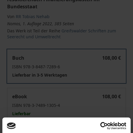
Bundesstaat
Von
RR Tobias Nehab
Nomos, 1. Auflage 2022, 385 Seiten
Das Werk ist Teil der Reihe
Greifswalder Schriften zum
Seerecht und Umweltrecht
Die Verwaltungsorganisation in der Seeschifffahrt
Buch
108,00 €
ISBN 978-3-8487-7289-6
Lieferbar in 3-5 Werktagen
Die Verwaltungsorganisation in der Seeschifffahrt
eBook
108,00 €
ISBN 978-3-7489-1305-4
Lieferbar