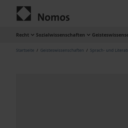
Zum Inhalt springen
Recht
Sozialwissenschaften
Geisteswissens
Startseite
/
Geisteswissenschaften
/
Sprach- und Litera