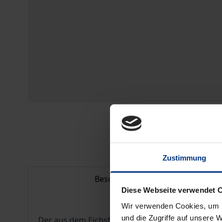
Zustimmung
Beschreibung
Diese Webseite verwendet 
Wir verwenden Cookies, um I
und die Zugriffe auf unsere 
Der aus dem Eichsfeld in Thüringen stammende 