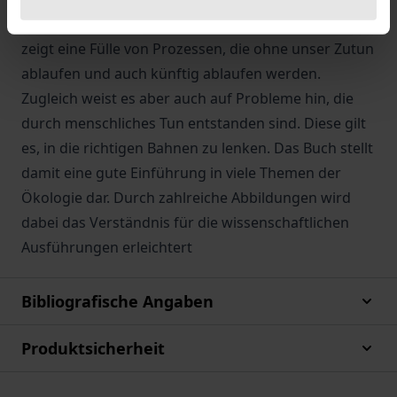
Entwicklung der Welt, in der wir heute leben. Es
zeigt eine Fülle von Prozessen, die ohne unser Zutun
ablaufen und auch künftig ablaufen werden.
Zugleich weist es aber auch auf Probleme hin, die
durch menschliches Tun entstanden sind. Diese gilt
es, in die richtigen Bahnen zu lenken. Das Buch stellt
damit eine gute Einführung in viele Themen der
Ökologie dar. Durch zahlreiche Abbildungen wird
dabei das Verständnis für die wissenschaftlichen
Ausführungen erleichtert
Bibliografische Angaben
Produktsicherheit