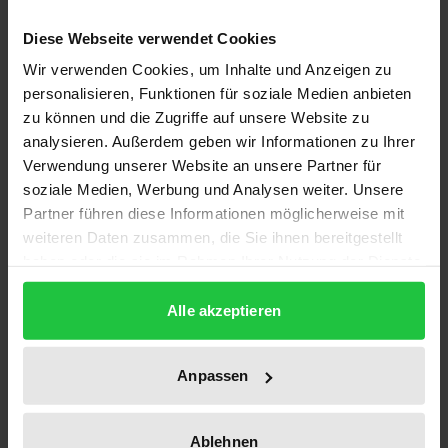
die Geschichte und die heutige Ausgestaltung
Diese Webseite verwendet Cookies
unserer Welt in leicht verständlicher Weise ein. Es
Wir verwenden Cookies, um Inhalte und Anzeigen zu
werden folgende Themen behandelt: Die kleinen
personalisieren, Funktionen für soziale Medien anbieten
Bausteine der Materie – Atome; Das Universum mit
zu können und die Zugriffe auf unsere Website zu
dem Entstehen und Vergehen von Sternen und
analysieren. Außerdem geben wir Informationen zu Ihrer
Galaxien; Das Sonnensystem; Das Driften der
Verwendung unserer Website an unsere Partner für
soziale Medien, Werbung und Analysen weiter. Unsere
Kontinente; Die Ozeane mit ihren Strömungen und
Partner führen diese Informationen möglicherweise mit
Gezeiten; Die Kontinente – Minerale, Gesteine,
weiteren Daten zusammen, die Sie ihnen bereitgestellt
Vulkane, Erdbeben; Der Wasserhaushalt –
haben oder die sie im Rahmen Ihrer Nutzung der Dienste
Niederschlag, Verdunstung, Flüsse,
gesammelt haben.
Überschwemmungen; Klima – Klimaänderungen,
Alle akzeptieren
Eiszeit, Treibhauseffekt; Der Gang der Erdgeschichte
mit der Entwicklung von Flora und Fauna; Die
Anpassen
Evolution – Entstehen und Vergehen der Arten; Die
Geschichte des Menschen. Das Buch schildert die
Ablehnen
Voraussetzungen für das Entstehen und die