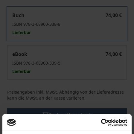
Die Welt von morgen
Buch
74,00 €
ISBN 978-3-68900-338-8
Lieferbar
Die Welt von morgen
eBook
74,00 €
ISBN 978-3-68900-339-5
Lieferbar
Preisangaben inkl. MwSt. Abhängig von der Lieferadresse
kann die MwSt. an der Kasse variieren.
In den Warenkorb
Zur Wunschliste hinzufügen
Hinweise zu Versandkosten