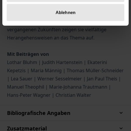
weltgeschichtlichen Schicksal ausgeliefert? Die
Ablehnen
Beiträge tauchen ein in den wissenschaftlichen
Zukunftsdiskurs. Zwischen Utopien, Dystopien und
vergangenen Zukünften zeigen sie vielfältige
Herangehensweisen an das Thema auf.
Mit Beiträgen von
Lothar Bluhm | Judith Hartenstein | Ekaterini
Kepetzis | Maria Männig | Thomas Müller-Schneider
| Lea Sauer | Werner Sesselmeier | Jan Paul Theis |
Manuel Theophil | Marie-Johanna Trautmann |
Hans-Peter Wagner | Christian Walter
Bibliografische Angaben
Zusatzmaterial